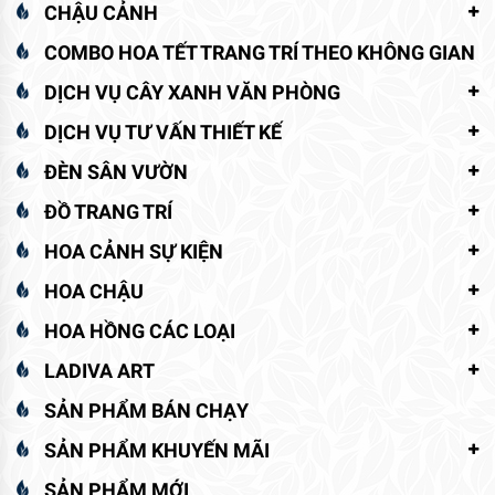
CHẬU CẢNH
COMBO HOA TẾT TRANG TRÍ THEO KHÔNG GIAN
DỊCH VỤ CÂY XANH VĂN PHÒNG
DỊCH VỤ TƯ VẤN THIẾT KẾ
ĐÈN SÂN VƯỜN
ĐỒ TRANG TRÍ
HOA CẢNH SỰ KIỆN
HOA CHẬU
HOA HỒNG CÁC LOẠI
LADIVA ART
SẢN PHẨM BÁN CHẠY
SẢN PHẨM KHUYẾN MÃI
SẢN PHẨM MỚI