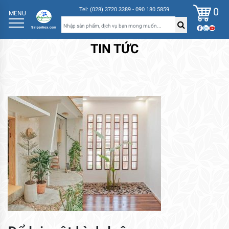
0
Tel: (028) 3720 3389 - 090 180 5859
MENU
TIN TỨC