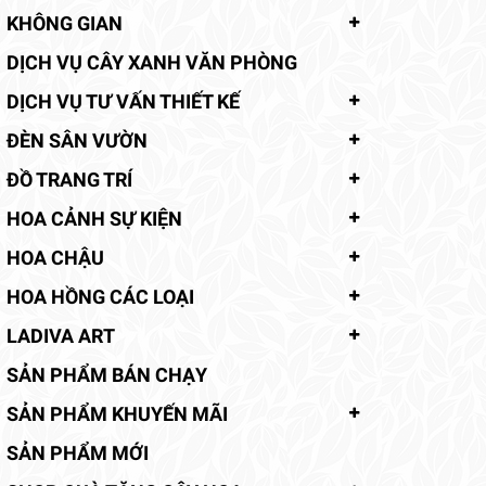
KHÔNG GIAN
DỊCH VỤ CÂY XANH VĂN PHÒNG
DỊCH VỤ TƯ VẤN THIẾT KẾ
ĐÈN SÂN VƯỜN
ĐỒ TRANG TRÍ
HOA CẢNH SỰ KIỆN
HOA CHẬU
HOA HỒNG CÁC LOẠI
LADIVA ART
SẢN PHẨM BÁN CHẠY
SẢN PHẨM KHUYẾN MÃI
SẢN PHẨM MỚI