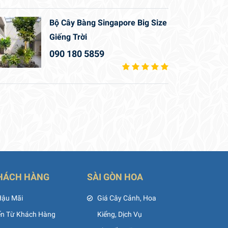
Bộ Cây Bàng Singapore Big Size
Giếng Trời
090 180 5859
HÁCH HÀNG
SÀI GÒN HOA
Hậu Mãi
Giá Cây Cảnh, Hoa
ến Từ Khách Hàng
Kiểng, Dịch Vụ