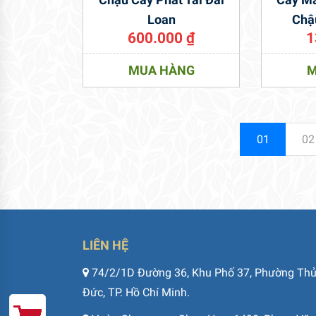
Loan
Chậ
600.000
₫
1
MUA HÀNG
M
01
02
LIÊN HỆ
74/2/1D Đường 36, Khu Phố 37, Phường Th
Đức, TP. Hồ Chí Minh.