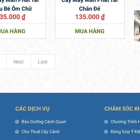
u Bé Ôm Chữ
Chân Đế
35.000
₫
135.000
₫
UA HÀNG
MUA HÀNG
Next
Last
CÁC DỊCH VỤ
CHĂM SÓC K
ủ
Bảo Dưỡng Cảnh Quan
Chương Trình 
Cho Thuê Cây Cảnh
Đóng Góp Ý Ki