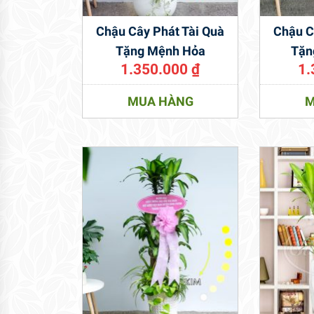
Chậu Cây Phát Tài Quà
Chậu C
Tặng Mệnh Hỏa
Tặn
1.350.000
₫
1.
MUA HÀNG
M