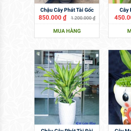
Chậu Cây Phát Tài Gốc
Cây 
850.000
₫
450.
1.200.000
₫
MUA HÀNG
M
Chậu Cây Phát Tài Đài
Cây Ma