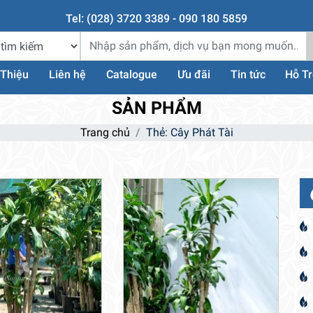
Tel: (028) 3720 3389 - 090 180 5859
 Thiệu
Liên hệ
Catalogue
Ưu đãi
Tin tức
Hỗ T
SẢN PHẨM
Trang chủ
Thẻ: Cây Phát Tài