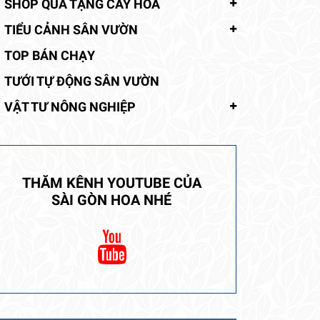
SHOP QUÀ TẶNG CÂY HOA
TIỂU CẢNH SÂN VƯỜN
TOP BÁN CHẠY
TƯỚI TỰ ĐỘNG SÂN VƯỜN
VẬT TƯ NÔNG NGHIỆP
THĂM KÊNH YOUTUBE CỦA
SÀI GÒN HOA NHÉ