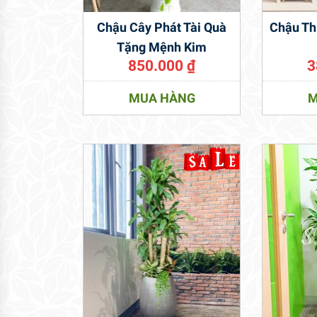
Chậu Cây Phát Tài Quà
Chậu Th
Tặng Mệnh Kim
850.000
₫
3
MUA HÀNG
M