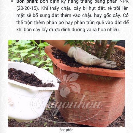
Bón phân
: bón định kỳ hàng tháng bằng phân NPK
(20-20-15). Khi thấy chậu cây bị hụt đất, rễ trồi lên
mặt sẽ bổ sung đất thêm vào chậu hay gốc cây. Có
thể trộn thêm phân bò hay phân trùn quế vào đất để
khi bón cây lấy được dinh dưỡng và ra hoa nhiều.
Bón phân