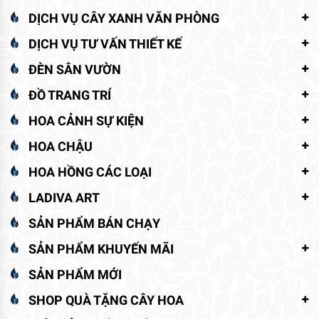
DỊCH VỤ CÂY XANH VĂN PHÒNG
DỊCH VỤ TƯ VẤN THIẾT KẾ
ĐÈN SÂN VƯỜN
ĐỒ TRANG TRÍ
HOA CẢNH SỰ KIỆN
HOA CHẬU
HOA HỒNG CÁC LOẠI
LADIVA ART
SẢN PHẨM BÁN CHẠY
SẢN PHẨM KHUYẾN MÃI
SẢN PHẨM MỚI
SHOP QUÀ TẶNG CÂY HOA