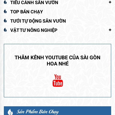
TIỂU CẢNH SÂN VƯỜN
TOP BÁN CHẠY
TƯỚI TỰ ĐỘNG SÂN VƯỜN
VẬT TƯ NÔNG NGHIỆP
THĂM KÊNH YOUTUBE CỦA SÀI GÒN
HOA NHÉ
Sản Phẩm Bán Chạy