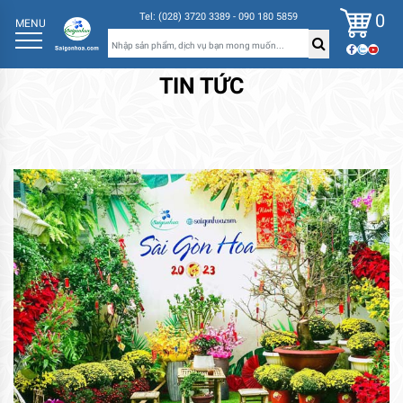
0
Tel: (028) 3720 3389 - 090 180 5859
MENU
TIN TỨC