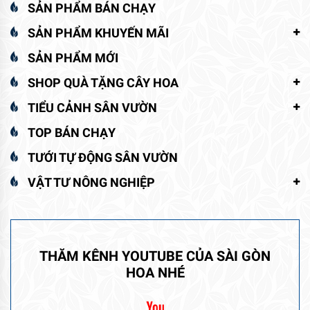
SẢN PHẨM BÁN CHẠY
SẢN PHẨM KHUYẾN MÃI
SẢN PHẨM MỚI
SHOP QUÀ TẶNG CÂY HOA
TIỂU CẢNH SÂN VƯỜN
TOP BÁN CHẠY
TƯỚI TỰ ĐỘNG SÂN VƯỜN
VẬT TƯ NÔNG NGHIỆP
THĂM KÊNH YOUTUBE CỦA SÀI GÒN
HOA NHÉ