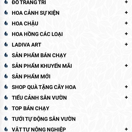
ĐỒ TRANG TRÍ
HOA CẢNH SỰ KIỆN
HOA CHẬU
HOA HỒNG CÁC LOẠI
LADIVA ART
SẢN PHẨM BÁN CHẠY
SẢN PHẨM KHUYẾN MÃI
SẢN PHẨM MỚI
SHOP QUÀ TẶNG CÂY HOA
TIỂU CẢNH SÂN VƯỜN
TOP BÁN CHẠY
TƯỚI TỰ ĐỘNG SÂN VƯỜN
VẬT TƯ NÔNG NGHIỆP