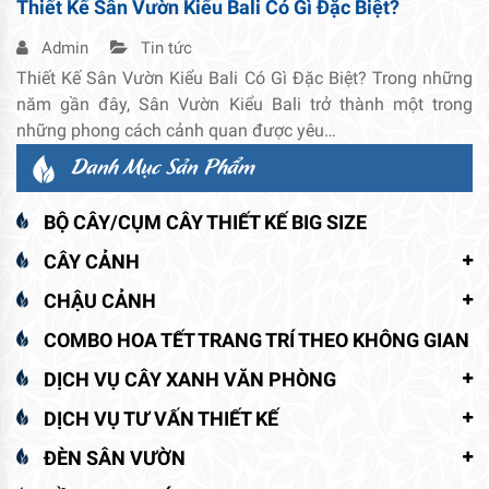
Thiết Kế Sân Vườn Kiểu Bali Có Gì Đặc Biệt?
Admin
Tin tức
Thiết Kế Sân Vườn Kiểu Bali Có Gì Đặc Biệt? Trong những
năm gần đây, Sân Vườn Kiểu Bali trở thành một trong
những phong cách cảnh quan được yêu…
Danh Mục Sản Phẩm
BỘ CÂY/CỤM CÂY THIẾT KẾ BIG SIZE
CÂY CẢNH
CHẬU CẢNH
COMBO HOA TẾT TRANG TRÍ THEO KHÔNG GIAN
DỊCH VỤ CÂY XANH VĂN PHÒNG
DỊCH VỤ TƯ VẤN THIẾT KẾ
ĐÈN SÂN VƯỜN