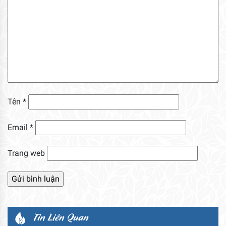
Tên
*
Email
*
Trang web
Tin Liên Quan