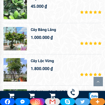
45.000
₫
Cây Bằng Lăng
1.000.000
₫
Cây Lộc Vừng
1.800.000
₫
Chậu Hoa Cúc Đại Đóa
800.000
₫
Shop Hoa Tươi
Led Cảnh Quan
Thiết Bị Tưới
Gọi điện