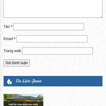
Tên
*
Email
*
Trang web
Tin Liên Quan