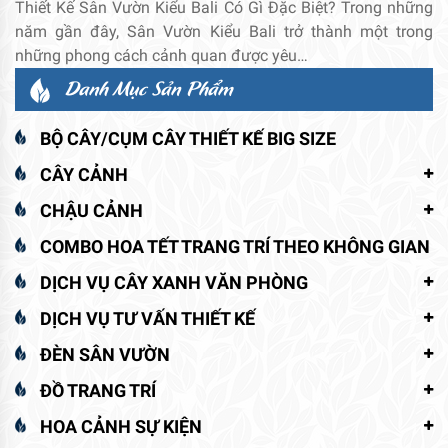
Thiết Kế Sân Vườn Kiểu Bali Có Gì Đặc Biệt? Trong những
năm gần đây, Sân Vườn Kiểu Bali trở thành một trong
những phong cách cảnh quan được yêu…
Danh Mục Sản Phẩm
BỘ CÂY/CỤM CÂY THIẾT KẾ BIG SIZE
CÂY CẢNH
CHẬU CẢNH
COMBO HOA TẾT TRANG TRÍ THEO KHÔNG GIAN
DỊCH VỤ CÂY XANH VĂN PHÒNG
DỊCH VỤ TƯ VẤN THIẾT KẾ
ĐÈN SÂN VƯỜN
ĐỒ TRANG TRÍ
HOA CẢNH SỰ KIỆN