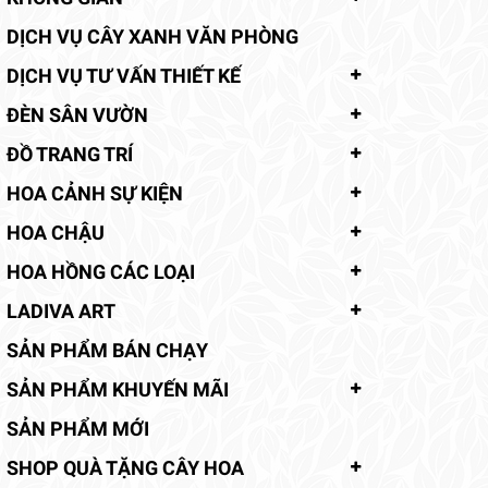
DỊCH VỤ CÂY XANH VĂN PHÒNG
DỊCH VỤ TƯ VẤN THIẾT KẾ
ĐÈN SÂN VƯỜN
ĐỒ TRANG TRÍ
HOA CẢNH SỰ KIỆN
HOA CHẬU
HOA HỒNG CÁC LOẠI
LADIVA ART
SẢN PHẨM BÁN CHẠY
SẢN PHẨM KHUYẾN MÃI
SẢN PHẨM MỚI
SHOP QUÀ TẶNG CÂY HOA