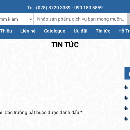
Tel: (028) 3720 3389 - 090 180 5859
 Thiệu
Liên hệ
Catalogue
Ưu đãi
Tin tức
Hỗ T
TIN TỨC
i.
Các trường bắt buộc được đánh dấu
*