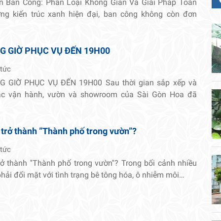
n Ban Công: Phân Loại Không Gian Và Giải Pháp Toàn
ng kiến trúc xanh hiện đại, ban công không còn đơn
G GIỜ PHỤC VỤ ĐẾN 19H00
 tức
 GIỜ PHỤC VỤ ĐẾN 19H00 Sau thời gian sắp xếp và
tác vận hành, vườn và showroom của Sài Gòn Hoa đã
 trở thành ”Thành phố trong vườn”?
 tức
rở thành ''Thành phố trong vườn''? Trong bối cảnh nhiều
 phải đối mặt với tình trạng bê tông hóa, ô nhiễm môi…