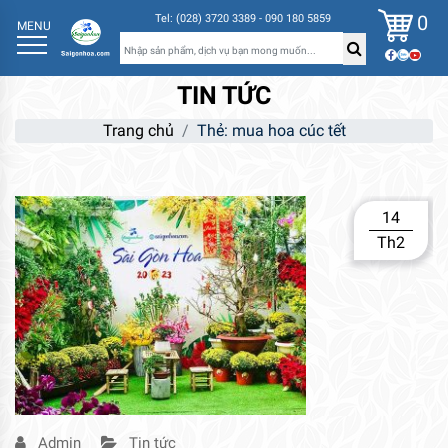
0
Tel: (028) 3720 3389 - 090 180 5859
MENU
TIN TỨC
Trang chủ
Thẻ:
mua hoa cúc tết
14
Th2
Admin
Tin tức