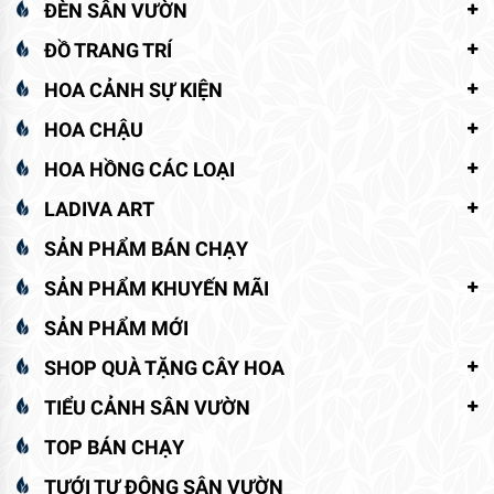
ĐÈN SÂN VƯỜN
ĐỒ TRANG TRÍ
HOA CẢNH SỰ KIỆN
HOA CHẬU
HOA HỒNG CÁC LOẠI
LADIVA ART
SẢN PHẨM BÁN CHẠY
SẢN PHẨM KHUYẾN MÃI
SẢN PHẨM MỚI
SHOP QUÀ TẶNG CÂY HOA
TIỂU CẢNH SÂN VƯỜN
TOP BÁN CHẠY
TƯỚI TỰ ĐỘNG SÂN VƯỜN