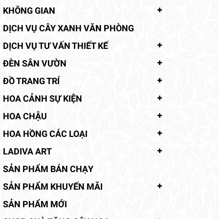
KHÔNG GIAN
DỊCH VỤ CÂY XANH VĂN PHÒNG
DỊCH VỤ TƯ VẤN THIẾT KẾ
ĐÈN SÂN VƯỜN
ĐỒ TRANG TRÍ
HOA CẢNH SỰ KIỆN
HOA CHẬU
HOA HỒNG CÁC LOẠI
LADIVA ART
SẢN PHẨM BÁN CHẠY
SẢN PHẨM KHUYẾN MÃI
SẢN PHẨM MỚI