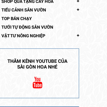
SHOP QUÀ TẶNG CÂY HOA
TIỂU CẢNH SÂN VƯỜN
TOP BÁN CHẠY
TƯỚI TỰ ĐỘNG SÂN VƯỜN
VẬT TƯ NÔNG NGHIỆP
THĂM KÊNH YOUTUBE CỦA
SÀI GÒN HOA NHÉ