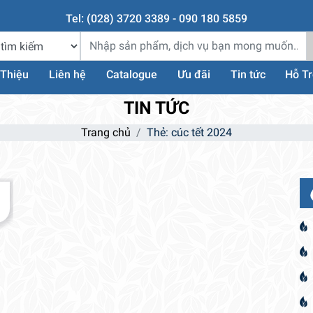
Tel: (028) 3720 3389 - 090 180 5859
 Thiệu
Liên hệ
Catalogue
Ưu đãi
Tin tức
Hỗ T
TIN TỨC
Trang chủ
Thẻ:
cúc tết 2024