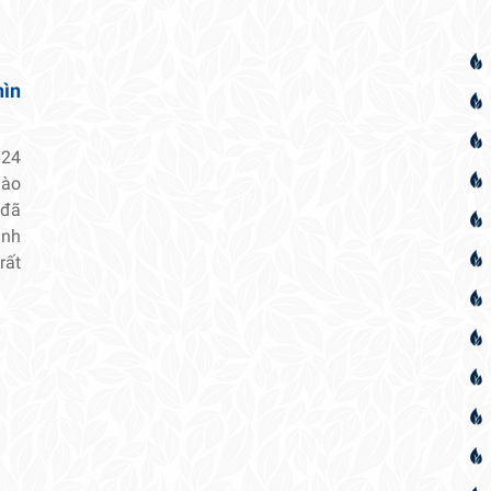
hìn
024
hào
 đã
ảnh
rất