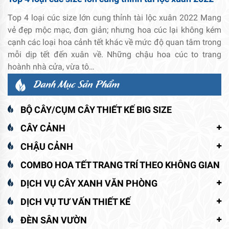
Top 4 loại cúc size lớn cung thỉnh tài lộc xuân 2022 Mang
vẻ đẹp mộc mạc, đơn giản; nhưng hoa cúc lại không kém
cạnh các loại hoa cảnh tết khác về mức độ quan tâm trong
mỗi dịp tết đến xuân về. Những chậu hoa cúc to trang
hoành nhà cửa, vừa tô…
Danh Mục Sản Phẩm
BỘ CÂY/CỤM CÂY THIẾT KẾ BIG SIZE
CÂY CẢNH
CHẬU CẢNH
COMBO HOA TẾT TRANG TRÍ THEO KHÔNG GIAN
DỊCH VỤ CÂY XANH VĂN PHÒNG
DỊCH VỤ TƯ VẤN THIẾT KẾ
ĐÈN SÂN VƯỜN