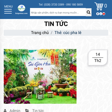
0
Tel: (028) 3720 3389 - 090 180 5859
MENU
TIN TỨC
Trang chủ
Thẻ:
cúc pha lê
14
Th2
Admin
Tin tức