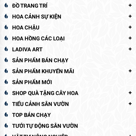
ĐỒ TRANG TRÍ
HOA CẢNH SỰ KIỆN
HOA CHẬU
HOA HỒNG CÁC LOẠI
LADIVA ART
SẢN PHẨM BÁN CHẠY
SẢN PHẨM KHUYẾN MÃI
SẢN PHẨM MỚI
SHOP QUÀ TẶNG CÂY HOA
TIỂU CẢNH SÂN VƯỜN
TOP BÁN CHẠY
TƯỚI TỰ ĐỘNG SÂN VƯỜN