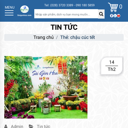
0
Tel: (028) 3720 3389 - 090 180 5859
MENU
TIN TỨC
Trang chủ
Thẻ:
chậu cúc tết
14
Th2
Admin
Tin tức