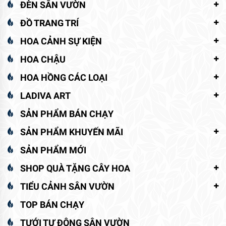
ĐÈN SÂN VƯỜN
ĐỒ TRANG TRÍ
HOA CẢNH SỰ KIỆN
HOA CHẬU
HOA HỒNG CÁC LOẠI
LADIVA ART
SẢN PHẨM BÁN CHẠY
SẢN PHẨM KHUYẾN MÃI
SẢN PHẨM MỚI
SHOP QUÀ TẶNG CÂY HOA
TIỂU CẢNH SÂN VƯỜN
TOP BÁN CHẠY
TƯỚI TỰ ĐỘNG SÂN VƯỜN