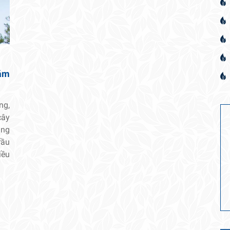
hăm
ng,
cây
ạng
rầu
iều