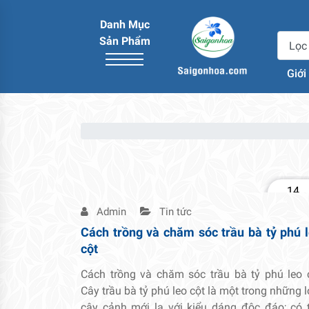
Danh Mục
Sản Phẩm
Giới
14
Th2
Admin
Tin tức
Cách trồng và chăm sóc trầu bà tỷ phú 
cột
Cách trồng và chăm sóc trầu bà tỷ phú leo 
Cây trầu bà tỷ phú leo cột là một trong những l
cây cảnh mới lạ với kiểu dáng độc đáo; có 