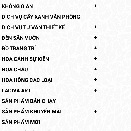
KHÔNG GIAN
DỊCH VỤ CÂY XANH VĂN PHÒNG
DỊCH VỤ TƯ VẤN THIẾT KẾ
ĐÈN SÂN VƯỜN
ĐỒ TRANG TRÍ
HOA CẢNH SỰ KIỆN
HOA CHẬU
HOA HỒNG CÁC LOẠI
LADIVA ART
SẢN PHẨM BÁN CHẠY
SẢN PHẨM KHUYẾN MÃI
SẢN PHẨM MỚI