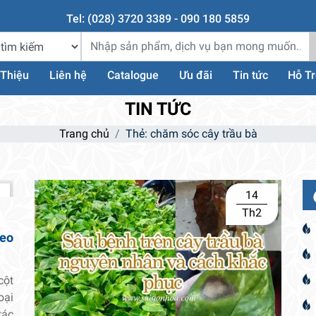
Tel: (028) 3720 3389 - 090 180 5859
 Thiệu
Liên hệ
Catalogue
Ưu đãi
Tin tức
Hỗ T
TIN TỨC
Trang chủ
Thẻ:
chăm sóc cây trầu bà
14
Th2
leo
cột
oại
tác