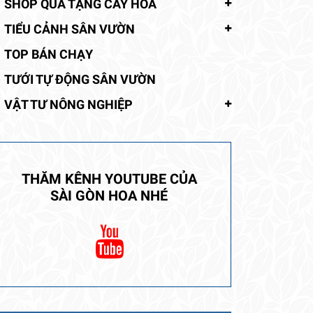
SHOP QUÀ TẶNG CÂY HOA
TIỂU CẢNH SÂN VƯỜN
TOP BÁN CHẠY
TƯỚI TỰ ĐỘNG SÂN VƯỜN
VẬT TƯ NÔNG NGHIỆP
THĂM KÊNH YOUTUBE CỦA
SÀI GÒN HOA NHÉ