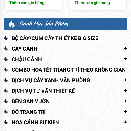
Thêm vào giỏ hàng
Thêm vào giỏ hàng
Danh Mục Sản Phẩm
BỘ CÂY/CỤM CÂY THIẾT KẾ BIG SIZE
CÂY CẢNH
CHẬU CẢNH
COMBO HOA TẾT TRANG TRÍ THEO KHÔNG GIAN
DỊCH VỤ CÂY XANH VĂN PHÒNG
DỊCH VỤ TƯ VẤN THIẾT KẾ
ĐÈN SÂN VƯỜN
ĐỒ TRANG TRÍ
HOA CẢNH SỰ KIỆN