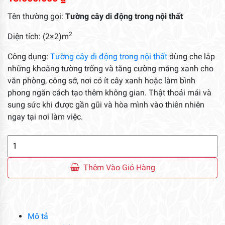
Tên thường gọi:
Tường cây di động trong nội thất
2
Diện tích: (2×2)m
Công dụng:
Tường cây di động trong nội thất
dùng che lắp
những khoãng tường trống và tăng cường mảng xanh cho
văn phòng, công sở, nơi có ít cây xanh hoặc làm bình
phong ngăn cách tạo thêm không gian. Thật thoải mái và
sung sức khi được gần gũi và hòa mình vào thiên nhiên
ngay tại nơi làm việc.
Tường
Cây
Di
Thêm Vào Giỏ Hàng
Động
Trong
Nội
Thất
Mô tả
số