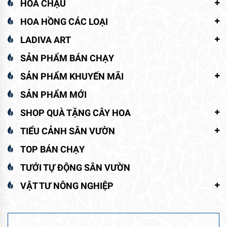
HOA CHẬU
HOA HỒNG CÁC LOẠI
LADIVA ART
SẢN PHẨM BÁN CHẠY
SẢN PHẨM KHUYẾN MÃI
SẢN PHẨM MỚI
SHOP QUÀ TẶNG CÂY HOA
TIỂU CẢNH SÂN VƯỜN
TOP BÁN CHẠY
TƯỚI TỰ ĐỘNG SÂN VƯỜN
VẬT TƯ NÔNG NGHIỆP