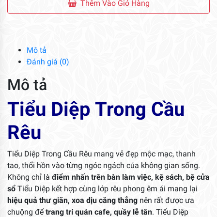
Trong
Thêm Vào Giỏ Hàng
Cầu
Rêu
số
lượng
Mô tả
Đánh giá (0)
Mô tả
Tiểu Diệp Trong Cầu
Rêu
Tiểu Diệp Trong Cầu Rêu mang vẻ đẹp mộc mạc, thanh
tao, thổi hồn vào từng ngóc ngách của không gian sống.
Không chỉ là
điểm nhấn trên bàn làm việc, kệ sách, bệ cửa
sổ
Tiểu Diệp kết hợp cùng lớp rêu phong êm ái mang lại
hiệu quả thư giãn, xoa dịu căng thẳng
nên rất được ưa
chuộng để
trang trí quán cafe, quầy lễ tân
. Tiểu Diệp