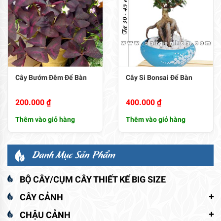
Cây Bướm Đêm Để Bàn
Cây Si Bonsai Để Bàn
200.000
₫
400.000
₫
Thêm vào giỏ hàng
Thêm vào giỏ hàng
Danh Mục Sản Phẩm
BỘ CÂY/CỤM CÂY THIẾT KẾ BIG SIZE
CÂY CẢNH
CHẬU CẢNH