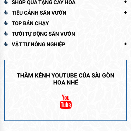
SHOP QUÀ TẶNG CÂY HOA
TIỂU CẢNH SÂN VƯỜN
TOP BÁN CHẠY
TƯỚI TỰ ĐỘNG SÂN VƯỜN
VẬT TƯ NÔNG NGHIỆP
THĂM KÊNH YOUTUBE CỦA SÀI GÒN
HOA NHÉ