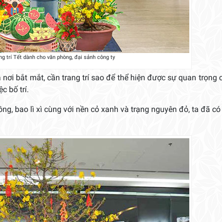
ng trí Tết dành cho văn phòng, đại sảnh công ty
à nơi bắt mắt, cần trang trí sao để thể hiện được sự quan trọng 
c bố trí.
ng, bao lì xì cùng với nền cỏ xanh và trạng nguyên đỏ, ta đã c