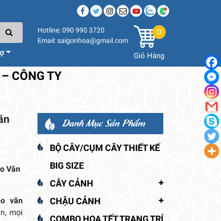
Hotline: 090 990 3720
0
Email: saigonhoa@gmail.com
rợ
Giỏ Hàng
 – CÔNG TY
ăn
Danh Mục Sản Phẩm
BỘ CÂY/CỤM CÂY THIẾT KẾ
BIG SIZE
ho Văn
CÂY CẢNH
ho văn
CHẬU CẢNH
ân, mọi
COMBO HOA TẾT TRANG TRÍ