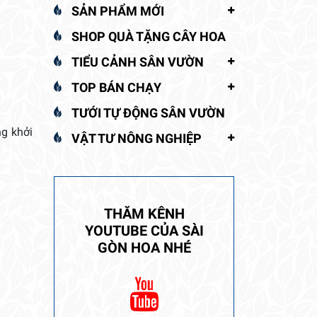
SẢN PHẨM MỚI
SHOP QUÀ TẶNG CÂY HOA
TIỂU CẢNH SÂN VƯỜN
TOP BÁN CHẠY
TƯỚI TỰ ĐỘNG SÂN VƯỜN
g khởi
VẬT TƯ NÔNG NGHIỆP
THĂM KÊNH
YOUTUBE CỦA SÀI
GÒN HOA NHÉ