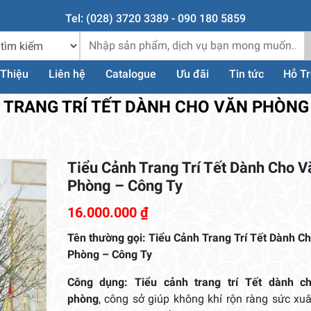
Tel: (028) 3720 3389 - 090 180 5859
 Thiệu
Liên hệ
Catalogue
Ưu đãi
Tin tức
Hỗ T
 TRANG TRÍ TẾT DÀNH CHO VĂN PHÒNG
Tiểu Cảnh Trang Trí Tết Dành Cho V
Phòng – Công Ty
16.000.000
₫
Tên thường gọi: Tiểu Cảnh Trang Trí Tết Dành C
Phòng – Công Ty
Công dụng:
Tiểu cảnh trang trí Tết dành c
phòng
, công sở giúp không khí rộn ràng sức xu