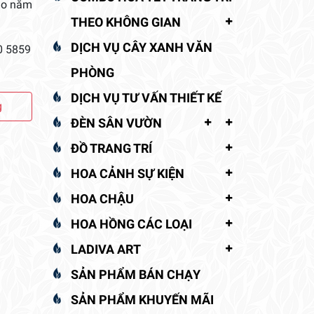
cho năm
THEO KHÔNG GIAN
DỊCH VỤ CÂY XANH VĂN
0 5859
PHÒNG
DỊCH VỤ TƯ VẤN THIẾT KẾ
g
ĐÈN SÂN VƯỜN
ĐỒ TRANG TRÍ
HOA CẢNH SỰ KIỆN
HOA CHẬU
HOA HỒNG CÁC LOẠI
LADIVA ART
SẢN PHẨM BÁN CHẠY
SẢN PHẨM KHUYẾN MÃI