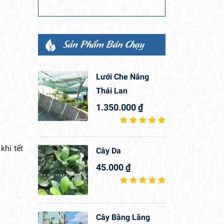
Sản Phẩm Bán Chạy
Lưới Che Nắng
Thái Lan
1.350.000
₫
khi tết
Cây Da
45.000
₫
Cây Bằng Lăng