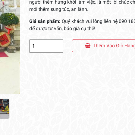
người thêm hứng khởi làm việc, là một lời chúc 
mới thêm sung túc, an lành.
Giá sản phẩm:
Quý khách vui lòng liên hệ 090 18
để được tư vấn, báo giá cụ thể!
Tiểu
Thêm Vào Giỏ Hàn
Cảnh
Trang
Trí
Tết
Dành
Cho
Văn
Phòng
-
Công
Ty
số