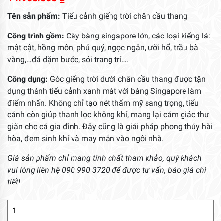
Tên sản phẩm:
Tiểu cảnh giếng trời chân cầu thang
Công trình gồm:
Cây bàng singapore lớn, các loại kiểng lá:
mật cật, hồng môn, phú quý, ngọc ngân, ưỡi hổ, trầu bà
vàng,…đá dặm bước, sỏi trang trí….
Công dụng:
Góc giếng trời dưới chân cầu thang được tận
dụng thành tiểu cảnh xanh mát với bàng Singapore làm
điểm nhấn. Không chỉ tạo nét thẩm mỹ sang trọng, tiểu
cảnh còn giúp thanh lọc không khí, mang lại cảm giác thư
giãn cho cả gia đình. Đây cũng là giải pháp phong thủy hài
hòa, đem sinh khí và may mắn vào ngôi nhà.
Giá sản phẩm chỉ mang tính chất tham khảo, quý khách
vui lòng liên hệ 090 990 3720 để được tư vấn, báo giá chi
tiết!
Tiểu
Cảnh