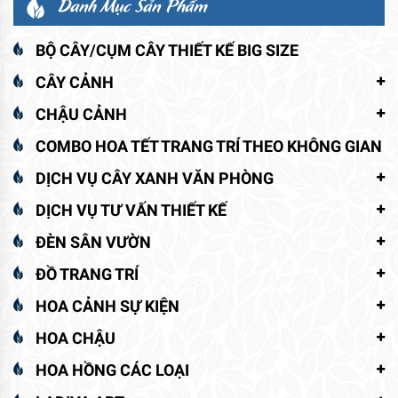
Danh Mục Sản Phẩm
BỘ CÂY/CỤM CÂY THIẾT KẾ BIG SIZE
CÂY CẢNH
CHẬU CẢNH
COMBO HOA TẾT TRANG TRÍ THEO KHÔNG GIAN
DỊCH VỤ CÂY XANH VĂN PHÒNG
DỊCH VỤ TƯ VẤN THIẾT KẾ
ĐÈN SÂN VƯỜN
ĐỒ TRANG TRÍ
HOA CẢNH SỰ KIỆN
HOA CHẬU
HOA HỒNG CÁC LOẠI