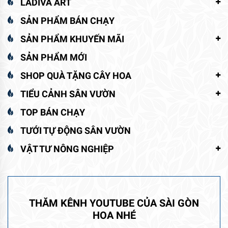
LADIVA ART
SẢN PHẨM BÁN CHẠY
SẢN PHẨM KHUYẾN MÃI
SẢN PHẨM MỚI
SHOP QUÀ TẶNG CÂY HOA
TIỂU CẢNH SÂN VƯỜN
TOP BÁN CHẠY
TƯỚI TỰ ĐỘNG SÂN VƯỜN
VẬT TƯ NÔNG NGHIỆP
THĂM KÊNH YOUTUBE CỦA SÀI GÒN
HOA NHÉ