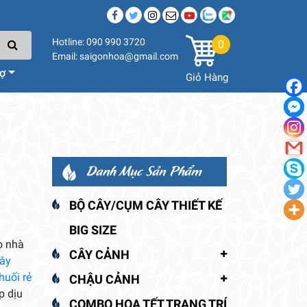
Hotline: 090 990 3720
0
Email: saigonhoa@gmail.com
rợ
Giỏ Hàng
Danh Mục Sản Phẩm
BỘ CÂY/CỤM CÂY THIẾT KẾ
BIG SIZE
o nhà
CÂY CẢNH
ây
huối rẻ
CHẬU CẢNH
p dịu
COMBO HOA TẾT TRANG TRÍ