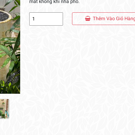
mát không khí nhà phố.
Tiểu
Thêm Vào Giỏ Hàn
Cảnh
Giếng
Trời
01
số
lượng