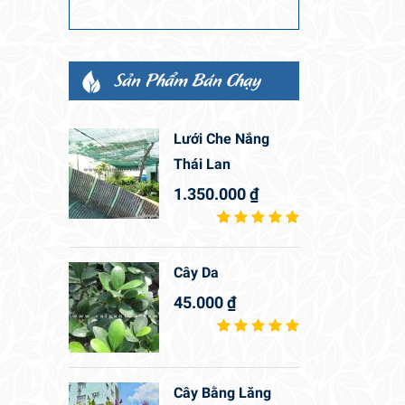
Sản Phẩm Bán Chạy
Lưới Che Nắng
Thái Lan
1.350.000
₫
Cây Da
45.000
₫
Cây Bằng Lăng