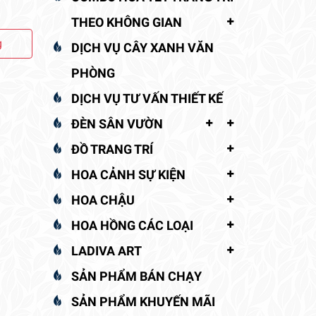
THEO KHÔNG GIAN
g
DỊCH VỤ CÂY XANH VĂN
PHÒNG
DỊCH VỤ TƯ VẤN THIẾT KẾ
ĐÈN SÂN VƯỜN
ĐỒ TRANG TRÍ
HOA CẢNH SỰ KIỆN
HOA CHẬU
HOA HỒNG CÁC LOẠI
LADIVA ART
SẢN PHẨM BÁN CHẠY
SẢN PHẨM KHUYẾN MÃI