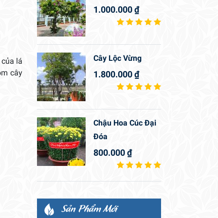
1.000.000
₫
Cây Lộc Vừng
 của lá
óm cây
1.800.000
₫
Chậu Hoa Cúc Đại
Đóa
800.000
₫
Sản Phẩm Mới