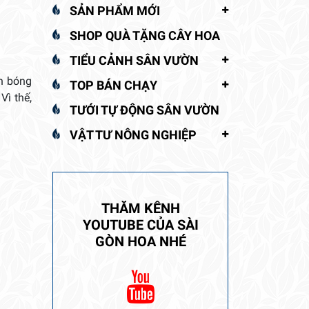
SẢN PHẨM MỚI
SHOP QUÀ TẶNG CÂY HOA
TIỂU CẢNH SÂN VƯỜN
àn bóng
TOP BÁN CHẠY
Vì thế,
TƯỚI TỰ ĐỘNG SÂN VƯỜN
VẬT TƯ NÔNG NGHIỆP
THĂM KÊNH
YOUTUBE CỦA SÀI
GÒN HOA NHÉ