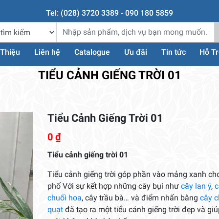
Tel: (028) 3720 3389 - 090 180 5859
 Thiệu
Liên hệ
Catalogue
Ưu đãi
Tin tức
Hỗ T
TIỂU CẢNH GIẾNG TRỜI 01
Tiểu Cảnh Giếng Trời 01
0
₫
Tiểu cảnh giếng trời 01
Tiểu cảnh giếng trời góp phần vào mảng xanh ch
phố Với sự kết hợp những cây bụi như
cây lan ý
,
c
chuối hoa
, cây trầu bà… và điểm nhấn bằng
cây c
quạt
đã tạo ra một tiểu cảnh giếng trời đẹp và giú