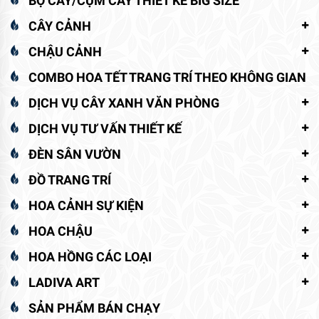
BỘ CÂY/CỤM CÂY THIẾT KẾ BIG SIZE
CÂY CẢNH
CHẬU CẢNH
COMBO HOA TẾT TRANG TRÍ THEO KHÔNG GIAN
DỊCH VỤ CÂY XANH VĂN PHÒNG
DỊCH VỤ TƯ VẤN THIẾT KẾ
ĐÈN SÂN VƯỜN
ĐỒ TRANG TRÍ
HOA CẢNH SỰ KIỆN
HOA CHẬU
HOA HỒNG CÁC LOẠI
LADIVA ART
SẢN PHẨM BÁN CHẠY