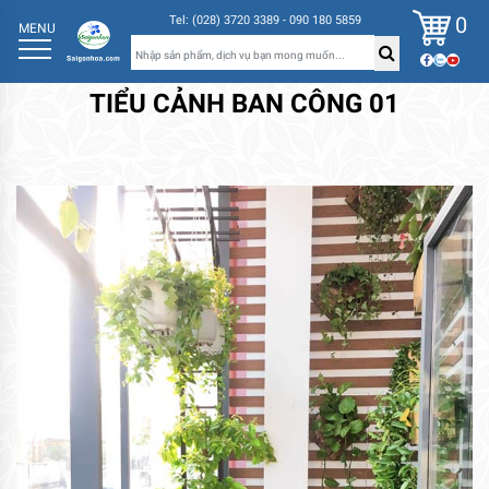
0
Tel: (028) 3720 3389 - 090 180 5859
MENU
TIỂU CẢNH BAN CÔNG 01