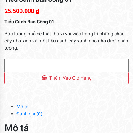
25.500.000
₫
Tiểu Cảnh Ban Công 01
Bức tường nhỏ sẽ thật thú vị với việc trang trí những chậu
cây nhỏ xinh và một tiểu cảnh cây xanh nho nhỏ dưới chân
tường.
Tiểu
Cảnh
Ban
Thêm Vào Giỏ Hàng
Công
01
số
lượng
Mô tả
Đánh giá (0)
Mô tả