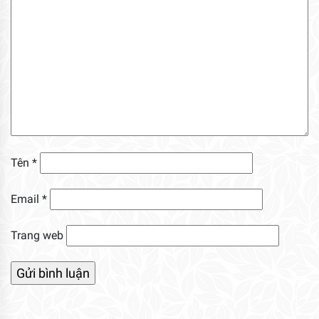
Tên
*
Email
*
Trang web