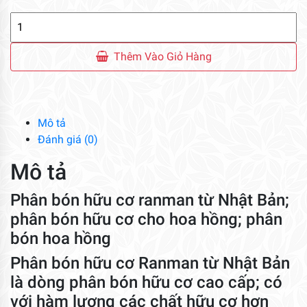
Phân
Bón
Hữu
Thêm Vào Giỏ Hàng
Cơ
Ranman
Từ
Nhật
Mô tả
Bản
Đánh giá (0)
số
Mô tả
lượng
Phân bón hữu cơ ranman từ Nhật Bản;
phân bón hữu cơ cho hoa hồng; phân
bón hoa hồng
Phân bón hữu cơ Ranman từ Nhật Bản
là dòng phân bón hữu cơ cao cấp; có
với hàm lượng các chất hữu cơ hơn