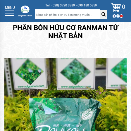
0
Tel: (028) 3720 3389 - 090 180 5859
MENU
PHÂN BÓN HỮU CƠ RANMAN TỪ
NHẬT BẢN