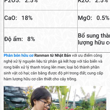
P2O5: 2.5%
K2O: 2.5%
CaO: 18%
MgO: 0.5%
Bổ sung thà
Độ ẩm: 8%
lượng hữu c
Phân bón hữu cơ
Ranman từ Nhật Bản
với ưu điểm công
nghệ xử lý nguyên liệu từ phân gà kết hợp với tảo biển và
rong biển xử lý thanh trùng lên men; loại bỏ thành phần
sinh vật có hại; cân bằng được độ pH trong đất; cung cấp
hàm lượng hữu cơ cần thiết cho cây trồng.