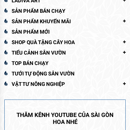
LADIVA ART
SẢN PHẨM BÁN CHẠY
SẢN PHẨM KHUYẾN MÃI
SẢN PHẨM MỚI
SHOP QUÀ TẶNG CÂY HOA
TIỂU CẢNH SÂN VƯỜN
TOP BÁN CHẠY
TƯỚI TỰ ĐỘNG SÂN VƯỜN
VẬT TƯ NÔNG NGHIỆP
THĂM KÊNH YOUTUBE CỦA SÀI GÒN
HOA NHÉ