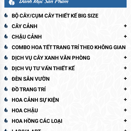
Danh Mục Sản Phẩm
BỘ CÂY/CỤM CÂY THIẾT KẾ BIG SIZE
CÂY CẢNH
CHẬU CẢNH
COMBO HOA TẾT TRANG TRÍ THEO KHÔNG GIAN
DỊCH VỤ CÂY XANH VĂN PHÒNG
DỊCH VỤ TƯ VẤN THIẾT KẾ
ĐÈN SÂN VƯỜN
ĐỒ TRANG TRÍ
HOA CẢNH SỰ KIỆN
HOA CHẬU
HOA HỒNG CÁC LOẠI