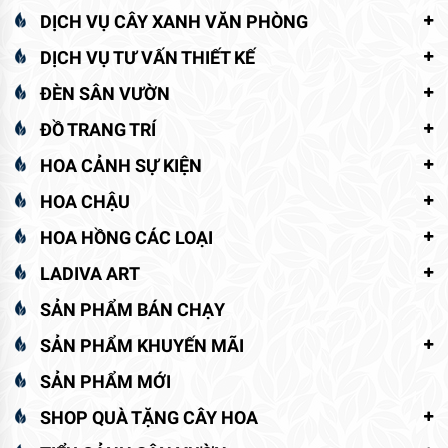
DỊCH VỤ CÂY XANH VĂN PHÒNG
DỊCH VỤ TƯ VẤN THIẾT KẾ
ĐÈN SÂN VƯỜN
ĐỒ TRANG TRÍ
HOA CẢNH SỰ KIỆN
HOA CHẬU
HOA HỒNG CÁC LOẠI
LADIVA ART
SẢN PHẨM BÁN CHẠY
SẢN PHẨM KHUYẾN MÃI
SẢN PHẨM MỚI
SHOP QUÀ TẶNG CÂY HOA