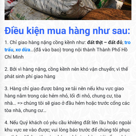
Điều kiện mua hàng như sau:
1. Chỉ giao hàng nặng cồng kềnh như:
đất thịt – đất đỏ
;
tro
trấu
,
xơ dừa
…(đã vào bao) trong nội thành Thành Phố Hồ
Chí Minh
2. Bởi vì hàng nặng, cồng kềnh nên khó vận chuyển; vì thế
phát sinh phí giao hàng
3. Hàng chỉ giao được bằng xe tải nên nếu khu vực giao
hàng nằm trong các hẻm nhỏ, lối đi nhỏ, chung cư, tòa
nhà… => chúng tôi sẽ giao ở đầu hẻm hoặc trước cổng các
tòa nhà, chung cư…
4. Nếu Quý khách có yêu cầu khiêng đất lên lầu hoặc ngoài
khu vực xe vào được; vui lòng báo trước để chúng tôi phục