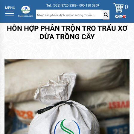
0
Tel: (028) 3720 3389 - 090 180 5859
MENU
HỖN HỢP PHÂN TRỘN TRO TRẤU XƠ
DỪA TRỒNG CÂY