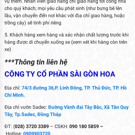
vụ thêm. Nhân viên giao hàng chỉ giao hàng tới cổng nhà
cho quý khách; mọi yêu cầu phát sinh (như bưng bê lên
lầu, vận chuyển đến nơi khác với địa chỉ giao hàng, hoặc
trồng cây) sẽ tính phí riêng.
5. Khách hàng xem hàng và xác nhận chất lượng trước khi
hàng được di chuyển xuống xe (xem xét khi hàng còn trên
xe)
***Thông tin liên hệ
CÔNG TY CỔ PHẦN SÀI GÒN HOA
Địa chỉ:
74/3 đường 36,P. Linh Đông, TP. Thủ Đức, TP. Hồ
Chí Minh.
Địa chỉ vườn Sadec:
Đường Vành đai Tây Bắc, Xã Tân Quy
Tây, Tp.Sadec, Đồng Tháp
ĐT: (
028) 3720 3389
– CSKH:
090 180 5859 –
Hotline:
0909903720