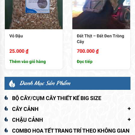
Vỏ Đậu
Đất Thịt – Đất Đen Trồng
Cây
25.000
₫
700.000
₫
Thêm vào giỏ hàng
Đọc tiếp
Danh Mục Sản Phẩm
BỘ CÂY/CỤM CÂY THIẾT KẾ BIG SIZE
CÂY CẢNH
CHẬU CẢNH
COMBO HOA TẾT TRANG TRÍ THEO KHÔNG GIAN