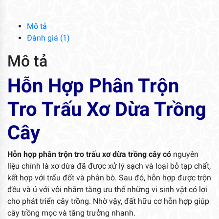
Trấu
Xơ
Mô tả
Dừa
Đánh giá (1)
Trồng
Mô tả
Cây
số
Hỗn Hợp Phân Trộn
lượng
Tro Trấu Xơ Dừa Trồng
Cây
Hỗn hợp phân trộn tro trấu xơ dừa trồng cây có
nguyên
liệu chính là xơ dừa đã được xử lý sạch và loại bỏ tạp chất,
kết hợp với trấu đốt và phân bò. Sau đó, hỗn hợp được trộn
đều và ủ với vôi nhằm tăng ưu thế những vi sinh vật có lợi
cho phát triển cây trồng. Nhờ vậy, đất hữu cơ hỗn hợp
giúp
cây trồng mọc và tăng trưởng nhanh.