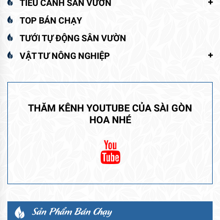
TIỂU CẢNH SÂN VƯỜN
TOP BÁN CHẠY
TƯỚI TỰ ĐỘNG SÂN VƯỜN
VẬT TƯ NÔNG NGHIỆP
THĂM KÊNH YOUTUBE CỦA SÀI GÒN
HOA NHÉ
Sản Phẩm Bán Chạy