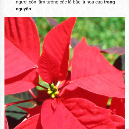
người còn lầm tưởng các lá bắc là hoa của
trạng
nguyên
.