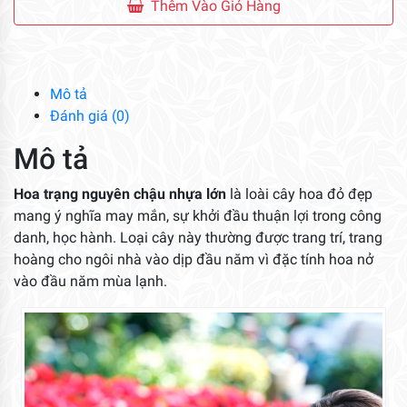
Nguyên
Thêm Vào Giỏ Hàng
Tết
số
lượng
Mô tả
Đánh giá (0)
Mô tả
Hoa trạng nguyên chậu nhựa lớn
là loài cây hoa đỏ đẹp
mang ý nghĩa may mắn, sự khởi đầu thuận lợi trong công
danh, học hành. Loại cây này thường được trang trí, trang
hoàng cho ngôi nhà vào dịp đầu năm vì đặc tính hoa nở
vào đầu năm mùa lạnh.