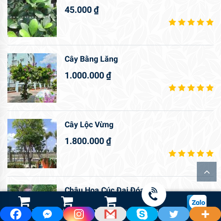
45.000
₫
Cây Bằng Lăng
1.000.000
₫
Cây Lộc Vừng
1.800.000
₫
Chậu Hoa Cúc Đại Đóa
800.000
₫
Shop Hoa Tươi
Led Cảnh Quan
Thiết Bị Tưới
Gọi điện