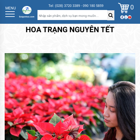
0
Tel: (028) 3720 3389 - 090 180 5859
MENU
HOA TRẠNG NGUYÊN TẾT