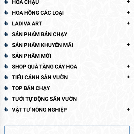
HOA CHẬU
HOA HỒNG CÁC LOẠI
LADIVA ART
SẢN PHẨM BÁN CHẠY
SẢN PHẨM KHUYẾN MÃI
SẢN PHẨM MỚI
SHOP QUÀ TẶNG CÂY HOA
TIỂU CẢNH SÂN VƯỜN
TOP BÁN CHẠY
TƯỚI TỰ ĐỘNG SÂN VƯỜN
VẬT TƯ NÔNG NGHIỆP