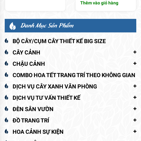
Thêm vào giỏ hàng
Danh Mục Sản Phẩm
BỘ CÂY/CỤM CÂY THIẾT KẾ BIG SIZE
CÂY CẢNH
CHẬU CẢNH
COMBO HOA TẾT TRANG TRÍ THEO KHÔNG GIAN
DỊCH VỤ CÂY XANH VĂN PHÒNG
DỊCH VỤ TƯ VẤN THIẾT KẾ
ĐÈN SÂN VƯỜN
ĐỒ TRANG TRÍ
HOA CẢNH SỰ KIỆN