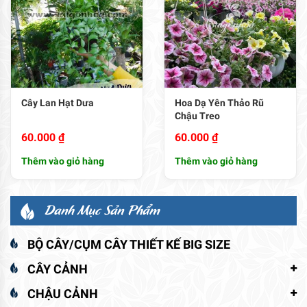
Cây Lan Hạt Dưa
Hoa Dạ Yên Thảo Rũ
Chậu Treo
60.000
₫
60.000
₫
Thêm vào giỏ hàng
Thêm vào giỏ hàng
Danh Mục Sản Phẩm
BỘ CÂY/CỤM CÂY THIẾT KẾ BIG SIZE
CÂY CẢNH
CHẬU CẢNH