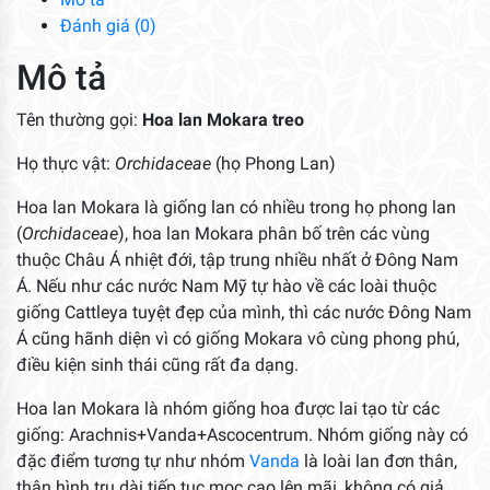
Đánh giá (0)
Mô tả
Tên thường gọi:
Hoa
lan Mokara treo
Họ thực vật:
Orchidaceae
(họ Phong Lan)
Hoa lan Mokara là giống lan có nhiều trong họ phong lan
(
Orchidaceae
), hoa lan Mokara phân bố trên các vùng
thuộc Châu Á nhiệt đới, tập trung nhiều nhất ở Đông Nam
Á. Nếu như các nước Nam Mỹ tự hào về các loài thuộc
giống Cattleya tuyệt đẹp của mình, thì các nước Đông Nam
Á cũng hãnh diện vì có giống Mokara vô cùng phong phú,
điều kiện sinh thái cũng rất đa dạng.
Hoa lan Mokara là nhóm giống hoa được lai tạo từ các
giống: Arachnis+Vanda+Ascocentrum. Nhóm giống này có
đặc điểm tương tự như nhóm
Vanda
là loài lan đơn thân,
thân hình trụ dài tiếp tục mọc cao lên mãi, không có giả