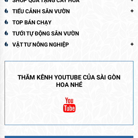
SHOP QUÀ TẶNG CÂY HOA
TIỂU CẢNH SÂN VƯỜN
TOP BÁN CHẠY
TƯỚI TỰ ĐỘNG SÂN VƯỜN
VẬT TƯ NÔNG NGHIỆP
THĂM KÊNH YOUTUBE CỦA SÀI GÒN
HOA NHÉ