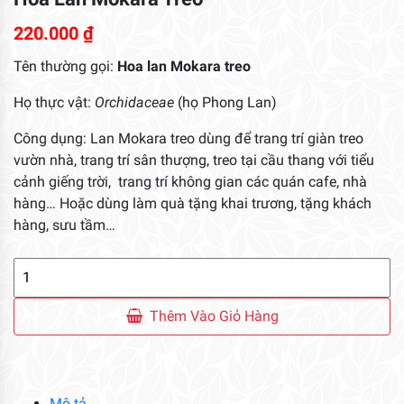
220.000
₫
Tên thường gọi:
Hoa
lan Mokara treo
Họ thực vật:
Orchidaceae
(họ Phong Lan)
Công dụng: Lan Mokara treo dùng để trang trí giàn treo
vườn nhà, trang trí sân thượng, treo tại cầu thang với tiểu
cảnh giếng trời, trang trí không gian các quán cafe, nhà
hàng… Hoặc dùng làm quà tặng khai trương, tặng khách
hàng, sưu tầm…
Hoa
Lan
Mokara
Thêm Vào Giỏ Hàng
Treo
số
lượng
Mô tả