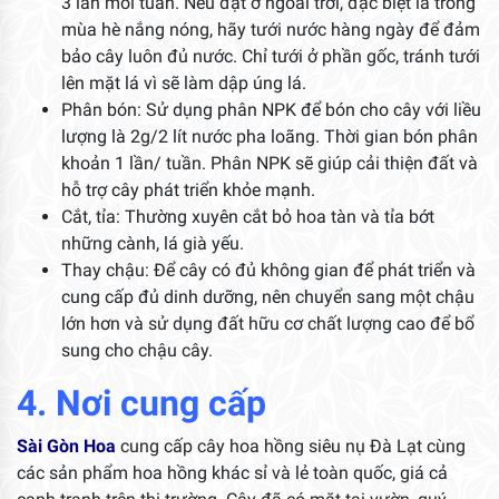
3 lần mỗi tuần. Nếu đặt ở ngoài trời, đặc biệt là trong
mùa hè nắng nóng, hãy tưới nước hàng ngày để đảm
bảo cây luôn đủ nước. Chỉ tưới ở phần gốc, tránh tưới
lên mặt lá vì sẽ làm dập úng lá.
Phân bón: Sử dụng phân NPK để bón cho cây với liều
lượng là 2g/2 lít nước pha loãng. Thời gian bón phân
khoản 1 lần/ tuần. Phân NPK sẽ giúp cải thiện đất và
hỗ trợ cây phát triển khỏe mạnh.
Cắt, tỉa: Thường xuyên cắt bỏ hoa tàn và tỉa bớt
những cành, lá già yếu.
Thay chậu: Để cây có đủ không gian để phát triển và
cung cấp đủ dinh dưỡng, nên chuyển sang một chậu
lớn hơn và sử dụng đất hữu cơ chất lượng cao để bổ
sung cho chậu cây.
4. Nơi cung cấp
Sài Gòn Hoa
cung cấp cây hoa hồng siêu nụ Đà Lạt cùng
các sản phẩm hoa hồng khác sỉ và lẻ toàn quốc, giá cả