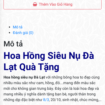
Siêu
Thêm Vào Giỏ Hàng
Nụ
Đà
Lạt
Quà
Mô tả
Tặng
Đánh giá (0)
số
Mô tả
lượng
Hoa Hồng Siêu Nụ Đà
Lạt Quà Tặng
Hoa hồng siêu nụ Đà Lạt
với những bông hoa to đẹp cùng
nhiều màu sắc như cam, hồng, đỏ….mang đến màu sắc
mới cho không gian trưng bày. Đây còn là loài hoa đẹp và
mang nhiều ý nghĩa dành tặng bạn bè, người thân trong
những dịp đặc biệt như
8/3
, 20/10, sinh nhật, chúc mừng,…