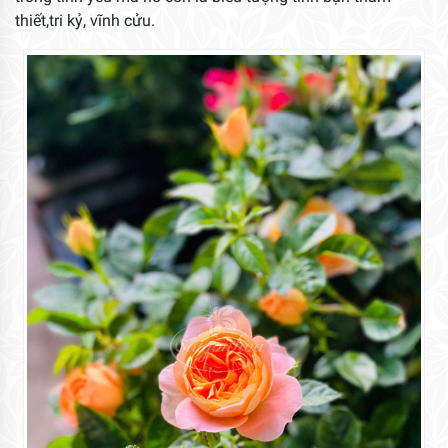
thiết,tri kỷ, vĩnh cửu.