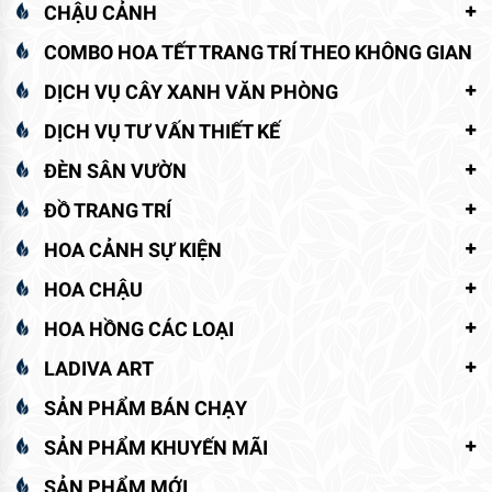
CHẬU CẢNH
COMBO HOA TẾT TRANG TRÍ THEO KHÔNG GIAN
DỊCH VỤ CÂY XANH VĂN PHÒNG
DỊCH VỤ TƯ VẤN THIẾT KẾ
ĐÈN SÂN VƯỜN
ĐỒ TRANG TRÍ
HOA CẢNH SỰ KIỆN
HOA CHẬU
HOA HỒNG CÁC LOẠI
LADIVA ART
SẢN PHẨM BÁN CHẠY
SẢN PHẨM KHUYẾN MÃI
SẢN PHẨM MỚI