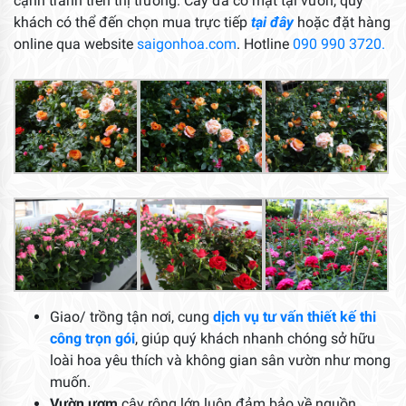
cạnh tranh trên thị trường. Cây đã có mặt tại vườn, quý
khách có thể đến chọn mua trực tiếp
tại đây
hoặc đặt hàng
online qua website
saigonhoa.com
. Hotline
090 990 3720.
Giao/ trồng tận nơi, cung
dịch vụ tư vấn thiết kế thi
công trọn gói
, giúp quý khách nhanh chóng sở hữu
loài hoa yêu thích và không gian sân vườn như mong
muốn.
Vườn ươm
cây rộng lớn luôn đảm bảo về nguồn