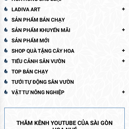
LADIVA ART
SẢN PHẨM BÁN CHẠY
SẢN PHẨM KHUYẾN MÃI
SẢN PHẨM MỚI
SHOP QUÀ TẶNG CÂY HOA
TIỂU CẢNH SÂN VƯỜN
TOP BÁN CHẠY
TƯỚI TỰ ĐỘNG SÂN VƯỜN
VẬT TƯ NÔNG NGHIỆP
THĂM KÊNH YOUTUBE CỦA SÀI GÒN