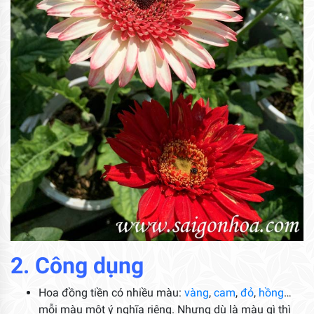
2. Công dụng
Hoa đồng tiền có nhiều màu:
vàng
,
cam
,
đỏ
,
hồng
…
mỗi màu một ý nghĩa riêng. Nhưng dù là màu gì thì