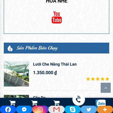
HOA NHÉ
Sản Phẩm Bán Chạy
Lưới Che Nắng Thái Lan
1.350.000
₫
Cây Da
45.000
₫
Shop Hoa Tươi
Led Cảnh Quan
Thiết Bị Tưới
Gọi điện