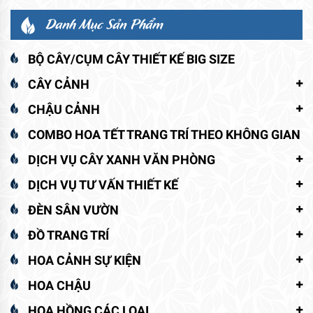
Danh Mục Sản Phẩm
BỘ CÂY/CỤM CÂY THIẾT KẾ BIG SIZE
CÂY CẢNH
CHẬU CẢNH
COMBO HOA TẾT TRANG TRÍ THEO KHÔNG GIAN
DỊCH VỤ CÂY XANH VĂN PHÒNG
DỊCH VỤ TƯ VẤN THIẾT KẾ
ĐÈN SÂN VƯỜN
ĐỒ TRANG TRÍ
HOA CẢNH SỰ KIỆN
HOA CHẬU
HOA HỒNG CÁC LOẠI