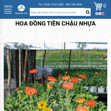
0
Tel: (028) 3720 3389 - 090 180 5859
MENU
HOA ĐỒNG TIỀN CHẬU NHỰA