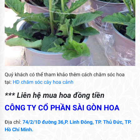
Quý khách có thể tham khảo thêm cách chăm sóc hoa
tại:
HD chăm sóc cây hoa cảnh
*** Liên hệ mua hoa đồng tiền
CÔNG TY CỔ PHẦN SÀI GÒN HOA
Địa chỉ:
74/2/1D đường 36,P. Linh Đông, TP. Thủ Đức, TP.
Hồ Chí Minh.