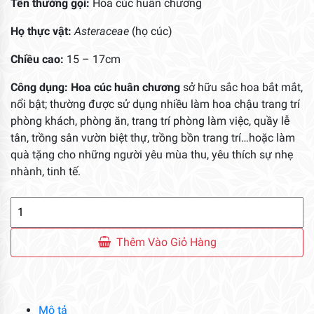
Tên thường gọi:
Hoa cúc huân chương
Họ thực vật:
Asteraceae
(họ cúc)
Chiều cao:
15 – 17cm
Công dụng: Hoa cúc huân chương
sở hữu sắc hoa bắt mắt,
nổi bật; thường được sử dụng nhiều làm hoa chậu trang trí
phòng khách, phòng ăn, trang trí phòng làm việc, quầy lễ
tân, trồng sân vườn biệt thự, trồng bồn trang trí…hoặc làm
quà tặng cho những người yêu mùa thu, yêu thích sự nhẹ
nhành, tinh tế.
Hoa
Cúc
Huân
Thêm Vào Giỏ Hàng
Chương
số
lượng
Mô tả