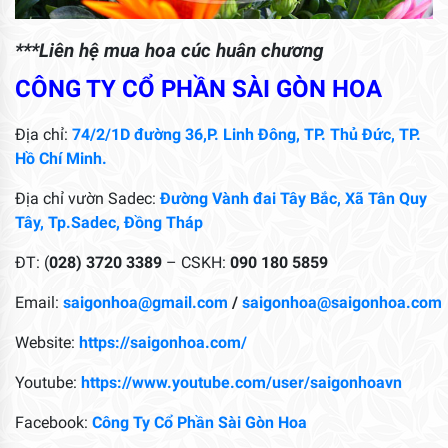
***Liên hệ mua hoa cúc huân chương
CÔNG TY CỔ PHẦN SÀI GÒN HOA
Địa chỉ:
74/2/1D đường 36,P. Linh Đông, TP. Thủ Đức, TP.
Hồ Chí Minh.
Địa chỉ vườn Sadec:
Đường Vành đai Tây Bắc, Xã Tân Quy
Tây, Tp.Sadec, Đồng Tháp
ĐT: (
028) 3720 3389
– CSKH:
090 180 5859
Email:
saigonhoa@gmail.com
/
saigonhoa@saigonhoa.com
Website:
https://saigonhoa.com/
Youtube:
https://www.youtube.com/user/saigonhoavn
Facebook:
Công Ty Cổ Phần Sài Gòn Hoa