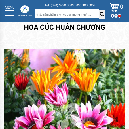
0
Tel: (028) 3720 3389 - 090 180 5859
MENU
HOA CÚC HUÂN CHƯƠNG