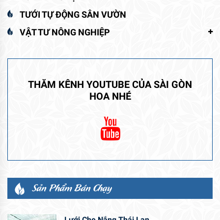
TƯỚI TỰ ĐỘNG SÂN VƯỜN
VẬT TƯ NÔNG NGHIỆP
THĂM KÊNH YOUTUBE CỦA SÀI GÒN
HOA NHÉ
Sản Phẩm Bán Chạy
Lưới Che Nắng Thái Lan