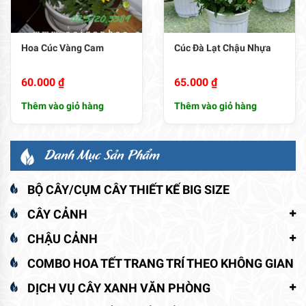
Hoa Cúc Vàng Cam
Cúc Đà Lạt Chậu Nhựa
60.000
₫
65.000
₫
Thêm vào giỏ hàng
Thêm vào giỏ hàng
Danh Mục Sản Phẩm
BỘ CÂY/CỤM CÂY THIẾT KẾ BIG SIZE
CÂY CẢNH
CHẬU CẢNH
COMBO HOA TẾT TRANG TRÍ THEO KHÔNG GIAN
DỊCH VỤ CÂY XANH VĂN PHÒNG