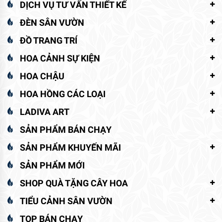
DỊCH VỤ TƯ VẤN THIẾT KẾ
ĐÈN SÂN VƯỜN
ĐỒ TRANG TRÍ
HOA CẢNH SỰ KIỆN
HOA CHẬU
HOA HỒNG CÁC LOẠI
LADIVA ART
SẢN PHẨM BÁN CHẠY
SẢN PHẨM KHUYẾN MÃI
SẢN PHẨM MỚI
SHOP QUÀ TẶNG CÂY HOA
TIỂU CẢNH SÂN VƯỜN
TOP BÁN CHẠY