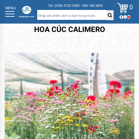
0
Tel: (028) 3720 3389 - 090 180 5859
MENU
HOA CÚC CALIMERO