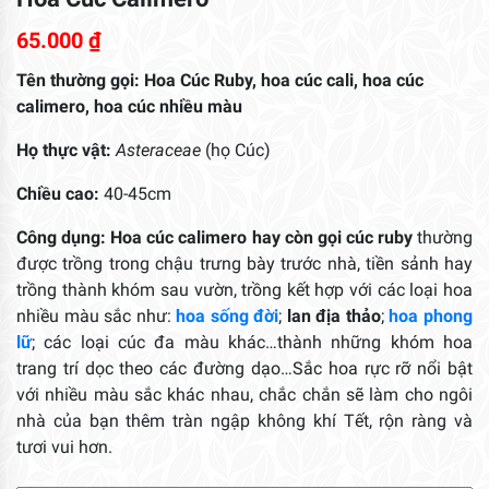
65.000
₫
Tên thường gọi:
Hoa
Cúc Ruby, hoa cúc cali, hoa cúc
calimero, hoa cúc nhiều màu
Họ thực vật:
Asteraceae
(họ Cúc)
Chiều cao:
40-45cm
Công dụng:
Hoa cúc calimero hay còn gọi cúc ruby
thường
được trồng trong chậu trưng bày trước nhà, tiền sảnh hay
trồng thành khóm sau vườn, trồng kết hợp với các loại hoa
nhiều màu sắc như:
hoa sống đời
;
lan địa thảo
;
hoa phong
lữ
; các loại cúc đa màu khác…thành những khóm hoa
trang trí dọc theo các đường dạo…Sắc hoa rực rỡ nổi bật
với nhiều màu sắc khác nhau, chắc chắn sẽ làm cho ngôi
nhà của bạn thêm tràn ngập không khí Tết, rộn ràng và
tươi vui hơn.