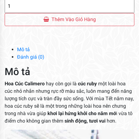
Hoa
Cúc
Calimero
Thêm Vào Giỏ Hàng
số
lượng
Mô tả
Đánh giá (0)
Mô tả
Hoa Cúc Calimero
hay còn gọi là
cúc ruby
một loài hoa
cúc nhỏ nhắn nhưng rực rỡ màu sắc, luôn mang đến năng
lượng tích cực và tràn đầy sức sống. Với mùa Tết năm nay,
hoa cúc ruby sẽ là một trong những loài hoa nên chưng
trong nhà vừa giúp
khơi lại hứng khởi cho năm mớ
i vừa tô
điểm cho không gian thêm
sinh động, tươi vui
hơn.