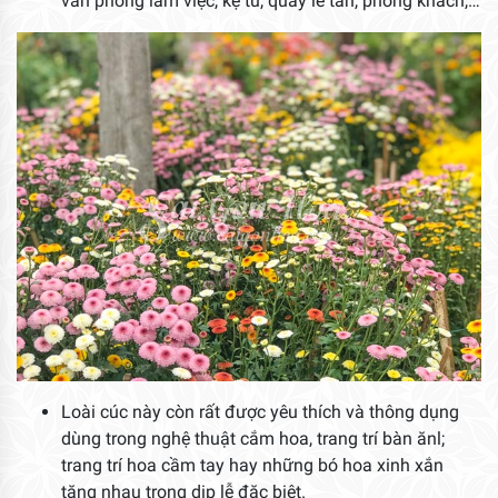
văn phòng làm việc, kệ tủ, quầy lễ tân, phòng khách,…
Loài cúc này còn rất được yêu thích và thông dụng
dùng trong nghệ thuật cắm hoa, trang trí bàn ănl;
trang trí hoa cầm tay hay những bó hoa xinh xắn
tặng nhau trong dịp lễ đặc biệt.