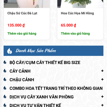
Chậu Sứ Cúc Đà Lạt
Hoa Cúc Họa Mi Hồng
135.000
₫
65.000
₫
Thêm vào giỏ hàng
Thêm vào giỏ hàng
Danh Mục Sản Phẩm
BỘ CÂY/CỤM CÂY THIẾT KẾ BIG SIZE
CÂY CẢNH
CHẬU CẢNH
COMBO HOA TẾT TRANG TRÍ THEO KHÔNG GIAN
DỊCH VỤ CÂY XANH VĂN PHÒNG
DỊCH VỤ TƯ VẤN THIẾT KẾ