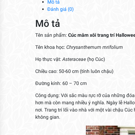
Mô tả
Đánh giá (0)
Mô tả
Tên sản phẩm:
Cúc mâm xôi trang trí Hallowe
Tên khoa học:
Chrysanthemum mrifolium
Họ thực vật:
Asteraceae
(họ Cúc)
Chiều cao: 50-60 cm (tính luôn chậu)
Đường kính: 60 – 70 cm
Công dụng: Với sắc màu rực rỡ của những đó
hơn mà còn mang nhiều ý nghĩa. Ngày lễ Hallo
nơi. Trang trí lối vào nhà với một vài chậu Cú
không gian.