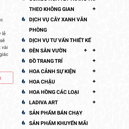
THEO KHÔNG GIAN
DỊCH VỤ CÂY XANH VĂN
úc
PHÒNG
 lễ
DỊCH VỤ TƯ VẤN THIẾT KẾ
 sẽ
 vài
ĐÈN SÂN VƯỜN
giác
ĐỒ TRANG TRÍ
HOA CẢNH SỰ KIỆN
g
HOA CHẬU
HOA HỒNG CÁC LOẠI
LADIVA ART
SẢN PHẨM BÁN CHẠY
SẢN PHẨM KHUYẾN MÃI