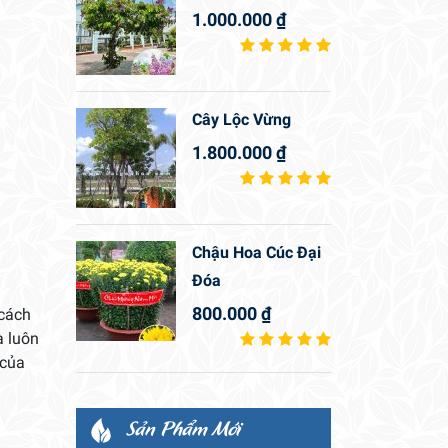
1.000.000
₫
Cây Lộc Vừng
1.800.000
₫
Chậu Hoa Cúc Đại
Đóa
800.000
₫
 cách
à luôn
 của
Sản Phẩm Mới