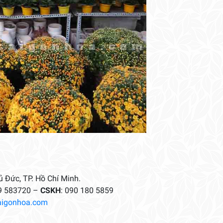
 Đức, TP. Hồ Chí Minh.
9 583720 –
CSKH
: 090 180 5859
aigonhoa.com