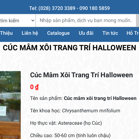
Tel: (028) 3720 3389 - 090 180 5859
 Thiệu
Liên hệ
Catalogue
Ưu đãi
Tin tức
Hỗ T
CÚC MÂM XÔI TRANG TRÍ HALLOWEEN
Cúc Mâm Xôi Trang Trí Halloween
0
₫
Tên sản phẩm:
Cúc mâm xôi trang trí Halloween
Tên khoa học:
Chrysanthemum mrifolium
Họ thực vật:
Asteraceae
(họ Cúc)
Chiều cao: 50-60 cm (tính luôn chậu)