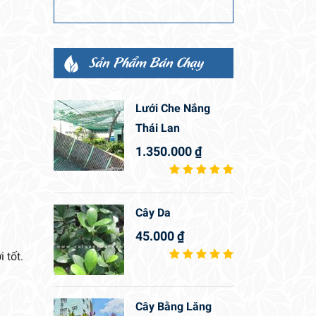
Sản Phẩm Bán Chạy
Lưới Che Nắng
Thái Lan
1.350.000
₫
Cây Da
45.000
₫
 tốt.
Cây Bằng Lăng