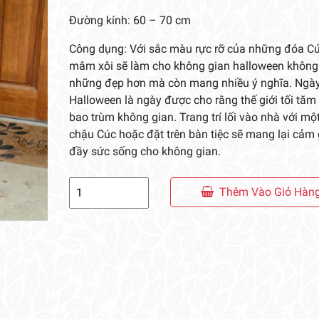
Đường kính: 60 – 70 cm
Công dụng: Với sắc màu rực rỡ của những đóa C
mâm xôi sẽ làm cho không gian halloween không
những đẹp hơn mà còn mang nhiều ý nghĩa. Ngày
Halloween là ngày được cho rằng thế giới tối tăm
bao trùm không gian. Trang trí lối vào nhà với một
chậu Cúc hoặc đặt trên bàn tiệc sẽ mang lại cảm 
đầy sức sống cho không gian.
Cúc
Thêm Vào Giỏ Hàn
Mâm
Xôi
Trang
Trí
Halloween
số
lượng