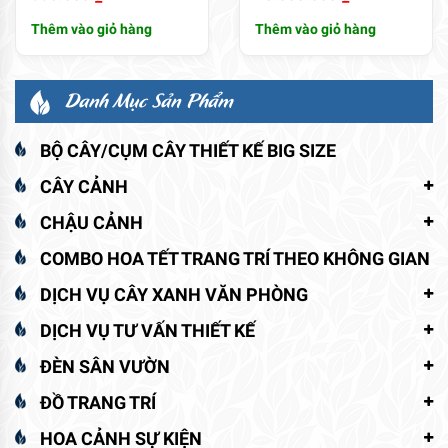
Thêm vào giỏ hàng
Thêm vào giỏ hàng
Danh Mục Sản Phẩm
BỘ CÂY/CỤM CÂY THIẾT KẾ BIG SIZE
CÂY CẢNH
CHẬU CẢNH
COMBO HOA TẾT TRANG TRÍ THEO KHÔNG GIAN
DỊCH VỤ CÂY XANH VĂN PHÒNG
DỊCH VỤ TƯ VẤN THIẾT KẾ
ĐÈN SÂN VƯỜN
ĐỒ TRANG TRÍ
HOA CẢNH SỰ KIỆN