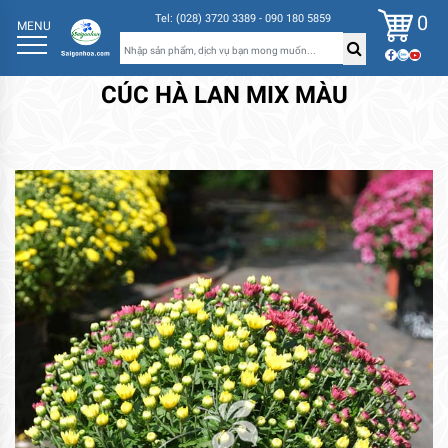
0
Tel: (028) 3720 3389 - 090 180 5859
MENU
CÚC HÀ LAN MIX MÀU