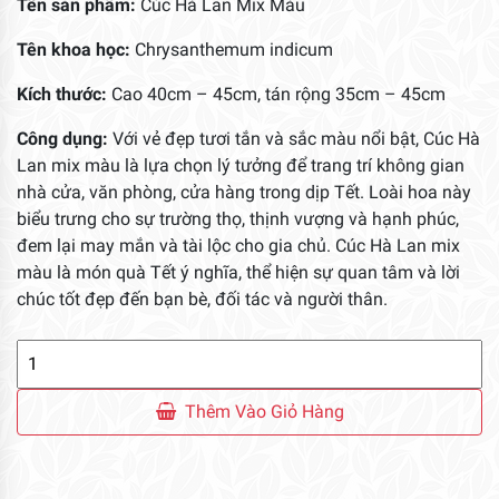
Tên sản phẩm:
Cúc Hà Lan Mix Màu
Tên khoa học:
Chrysanthemum indicum
Kích thước:
Cao 40cm – 45cm, tán rộng 35cm – 45cm
Công dụng:
Với vẻ đẹp tươi tắn và sắc màu nổi bật, Cúc Hà
Lan mix màu là lựa chọn lý tưởng để trang trí không gian
nhà cửa, văn phòng, cửa hàng trong dịp Tết. Loài hoa này
biểu trưng cho sự trường thọ, thịnh vượng và hạnh phúc,
đem lại may mắn và tài lộc cho gia chủ. Cúc Hà Lan mix
màu là món quà Tết ý nghĩa, thể hiện sự quan tâm và lời
chúc tốt đẹp đến bạn bè, đối tác và người thân.
Cúc
Hà
Lan
Thêm Vào Giỏ Hàng
Mix
Màu
số