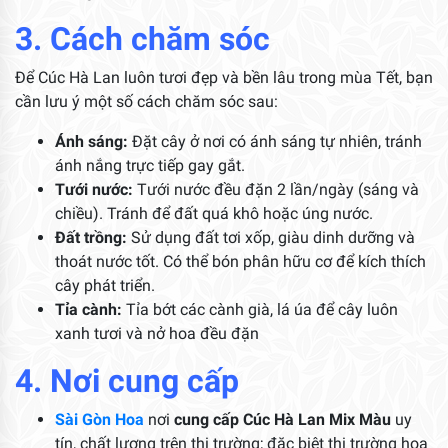
3. Cách chăm sóc
Để Cúc Hà Lan luôn tươi đẹp và bền lâu trong mùa Tết, bạn
cần lưu ý một số cách chăm sóc sau:
Ánh sáng:
Đặt cây ở nơi có ánh sáng tự nhiên, tránh
ánh nắng trực tiếp gay gắt.
Tưới nước:
Tưới nước đều đặn 2 lần/ngày (sáng và
chiều). Tránh để đất quá khô hoặc úng nước.
Đất trồng:
Sử dụng đất tơi xốp, giàu dinh dưỡng và
thoát nước tốt. Có thể bón phân hữu cơ để kích thích
cây phát triển.
Tỉa cành:
Tỉa bớt các cành già, lá úa để cây luôn
xanh tươi và nở hoa đều đặn
4. Nơi cung cấp
Sài Gòn Hoa
nơi
cung cấp
Cúc Hà Lan Mix Màu
uy
tín, chất lượng trên thị trường; đặc biệt thị trường hoa