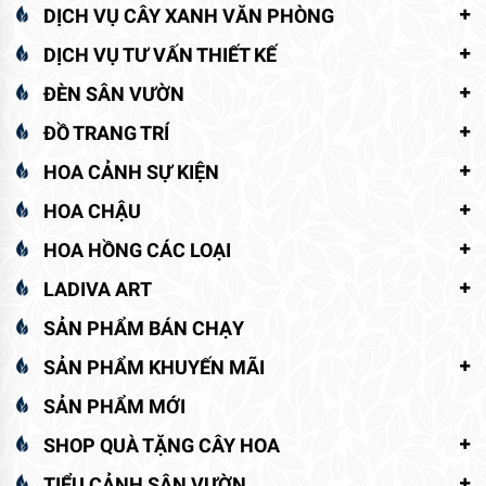
DỊCH VỤ CÂY XANH VĂN PHÒNG
DỊCH VỤ TƯ VẤN THIẾT KẾ
ĐÈN SÂN VƯỜN
ĐỒ TRANG TRÍ
HOA CẢNH SỰ KIỆN
HOA CHẬU
HOA HỒNG CÁC LOẠI
LADIVA ART
SẢN PHẨM BÁN CHẠY
SẢN PHẨM KHUYẾN MÃI
SẢN PHẨM MỚI
SHOP QUÀ TẶNG CÂY HOA
TIỂU CẢNH SÂN VƯỜN