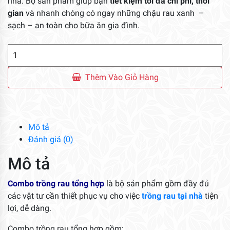
nhà. Bộ sản phẩm giúp bạn
tiết kiệm tối đa chi phí, thời
gian
và nhanh chóng có ngay những chậu rau xanh –
sạch – an toàn cho bữa ăn gia đình.
Combo
Trồng
Rau
Thêm Vào Giỏ Hàng
Tổng
Hợp
số
lượng
Mô tả
Đánh giá (0)
Mô tả
Combo trồng rau tổng hợp
là bộ sản phẩm gồm đầy đủ
các vật tư cần thiết phục vụ cho việc
trồng rau tại nhà
tiện
lợi, dễ dàng.
Combo trồng rau tổng hợp gồm: