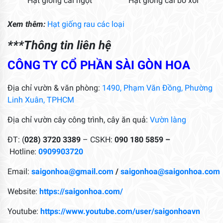
Hạt giống cải ngọt
Hạt giống cải bó xôi
Xem thêm:
Hạt giống rau các loại
***Thông tin liên hệ
CÔNG TY CỔ PHẦN SÀI GÒN HOA
Địa chỉ vườn & văn phòng:
1490, Phạm Văn Đồng, Phường
Linh Xuân, TPHCM
Địa chỉ vườn cây công trình, cây ăn quả:
Vườn làng
ĐT: (
028) 3720 3389
– CSKH:
090 180 5859 –
Hotline:
0909903720
Email:
saigonhoa@gmail.com
/
saigonhoa@saigonhoa.com
Website:
https://saigonhoa.com/
Youtube:
https://www.youtube.com/user/saigonhoavn