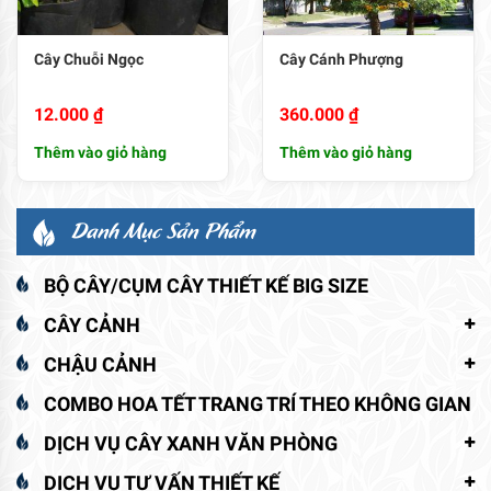
Cây Chuỗi Ngọc
Cây Cánh Phượng
12.000
₫
360.000
₫
Thêm vào giỏ hàng
Thêm vào giỏ hàng
Danh Mục Sản Phẩm
BỘ CÂY/CỤM CÂY THIẾT KẾ BIG SIZE
CÂY CẢNH
CHẬU CẢNH
COMBO HOA TẾT TRANG TRÍ THEO KHÔNG GIAN
DỊCH VỤ CÂY XANH VĂN PHÒNG
DỊCH VỤ TƯ VẤN THIẾT KẾ