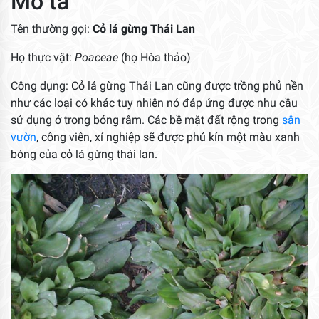
Mô tả
Tên thường gọi:
Cỏ lá gừng Thái Lan
Họ thực vật:
Poaceae
(họ Hòa thảo)
Công dụng: Cỏ lá gừng Thái Lan cũng được trồng phủ nền
như các loại cỏ khác tuy nhiên nó đáp ứng được nhu cầu
sử dụng ở trong bóng râm. Các bề mặt đất rộng trong
sân
vườn
, công viên, xí nghiệp sẽ được phủ kín một màu xanh
bóng của cỏ lá gừng thái lan.