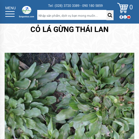
0
Tel: (028) 3720 3389 - 090 180 5859
MENU
CỎ LÁ GỪNG THÁI LAN