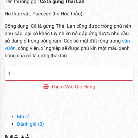
Tên thường gọi:
Cỏ lá gừng Thái Lan
Họ thực vật:
Poaceae
(họ Hòa thảo)
Công dụng: Cỏ lá gừng Thái Lan cũng được trồng phủ nền
như các loại cỏ khác tuy nhiên nó đáp ứng được nhu cầu
sử dụng ở trong bóng râm. Các bề mặt đất rộng trong
sân
vườn
, công viên, xí nghiệp sẽ được phủ kín một màu xanh
bóng của cỏ lá gừng thái lan.
Cỏ
Lá
Gừng
Thêm Vào Giỏ Hàng
Thái
Lan
số
lượng
Mô tả
Đánh giá (3)