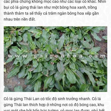
các phía chứng không mọc cao như các loại cỏ khác. Nhìn
bụi cỏ lá gừng thái lan như một bông hoa xanh, trồng
thành thảm ta sẽ thấy cả trăm ngàn bông hoa xếp gần
nhau trên nền đất.
Cỏ lá gừng Thái Lan có tốc độ sinh trưởng nhanh. Cỏ lá
gừng Thái lan thích hợp ở những nơi có độ bóng cao, khu
vực mát che bởi bốn bức tường, cỏ mọc lan được, phủ hết