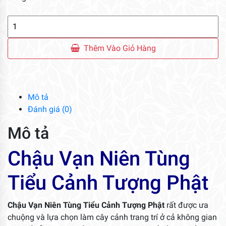
Chậu
Vạn
Niên
Thêm Vào Giỏ Hàng
Tùng
Tiểu
Cảnh
Tượng
Mô tả
Phật
Đánh giá (0)
số
Mô tả
lượng
Chậu Vạn Niên Tùng
Tiểu Cảnh Tượng Phật
Chậu Vạn Niên Tùng Tiểu Cảnh Tượng Phật
rất được ưa
chuộng và lựa chọn làm cây cảnh trang trí ở cả không gian