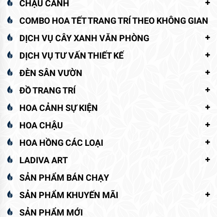
CHẬU CẢNH
COMBO HOA TẾT TRANG TRÍ THEO KHÔNG GIAN
DỊCH VỤ CÂY XANH VĂN PHÒNG
DỊCH VỤ TƯ VẤN THIẾT KẾ
ĐÈN SÂN VƯỜN
ĐỒ TRANG TRÍ
HOA CẢNH SỰ KIỆN
HOA CHẬU
HOA HỒNG CÁC LOẠI
LADIVA ART
SẢN PHẨM BÁN CHẠY
SẢN PHẨM KHUYẾN MÃI
SẢN PHẨM MỚI