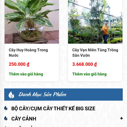
Cây Huy Hoàng Trong
Cây Vạn Niên Tùng Trồng
Nước
Sân Vườn
250.000
₫
3.668.000
₫
Thêm vào giỏ hàng
Thêm vào giỏ hàng
Danh Mục Sản Phẩm
BỘ CÂY/CỤM CÂY THIẾT KẾ BIG SIZE
CÂY CẢNH