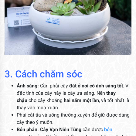
.
3. Cách chăm sóc
Ánh sáng:
Cần phải cây
đặt ở nơi có ánh sáng tốt
. Vì
đặc tính của cây này là cây ưa sáng. Nên
thay
chậu
cho cây khoảng
hai năm một lần
, và tốt nhất là
thay vào mùa xuân.
Phải cắt tỉa và uống thường xuyên để giữ được dáng
cây theo ý muốn..
Bón phân: Cây Vạn Niên Tùng
cần được
bón