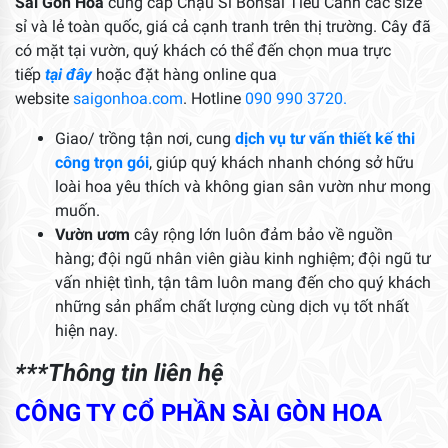
Sài Gòn Hoa
cung cấp Chậu Si Bonsai Tiểu Cảnh các size
sỉ và lẻ toàn quốc, giá cả cạnh tranh trên thị trường. Cây đã
có mặt tại vườn, quý khách có thể đến chọn mua trực
tiếp
tại đây
hoặc đặt hàng online qua
website
saigonhoa.com
. Hotline
090 990 3720.
Giao/ trồng tận nơi, cung
dịch vụ tư vấn thiết kế thi
công trọn gói
, giúp quý khách nhanh chóng sở hữu
loài hoa yêu thích và không gian sân vườn như mong
muốn.
Vườn ươm
cây rộng lớn luôn đảm bảo về nguồn
hàng; đội ngũ nhân viên giàu kinh nghiệm; đội ngũ tư
vấn nhiệt tình, tận tâm luôn mang đến cho quý khách
những sản phẩm chất lượng cùng dịch vụ tốt nhất
hiện nay.
***Thông tin liên hệ
CÔNG TY CỔ PHẦN SÀI GÒN HOA