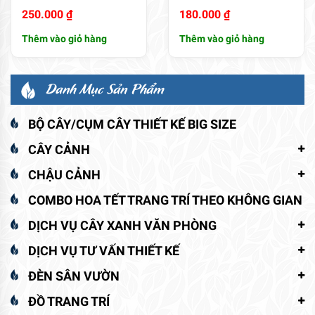
250.000
₫
180.000
₫
Thêm vào giỏ hàng
Thêm vào giỏ hàng
Danh Mục Sản Phẩm
BỘ CÂY/CỤM CÂY THIẾT KẾ BIG SIZE
CÂY CẢNH
CHẬU CẢNH
COMBO HOA TẾT TRANG TRÍ THEO KHÔNG GIAN
DỊCH VỤ CÂY XANH VĂN PHÒNG
DỊCH VỤ TƯ VẤN THIẾT KẾ
ĐÈN SÂN VƯỜN
ĐỒ TRANG TRÍ