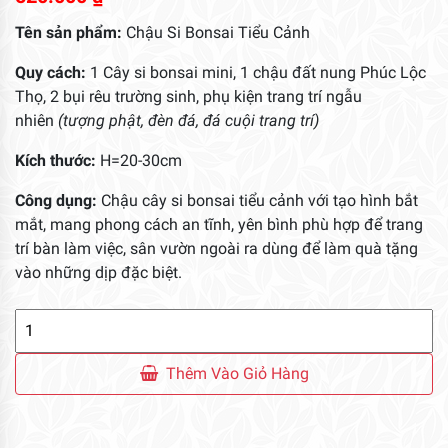
Tên sản phẩm:
Chậu Si Bonsai Tiểu Cảnh
Quy cách:
1 Cây si bonsai mini, 1 chậu đất nung Phúc Lộc
Thọ, 2 bụi rêu trường sinh, phụ kiện trang trí ngẫu
nhiên
(tượng phật, đèn đá, đá cuội trang trí)
Kích thước:
H=20-30cm
Công dụng:
Chậu cây si bonsai tiểu cảnh với tạo hình bắt
mắt, mang phong cách an tĩnh, yên bình phù hợp để trang
trí bàn làm việc, sân vườn ngoài ra dùng để làm quà tặng
vào những dịp đặc biệt.
Chậu
Si
Bonsai
Thêm Vào Giỏ Hàng
Tiểu
Cảnh
Tượng