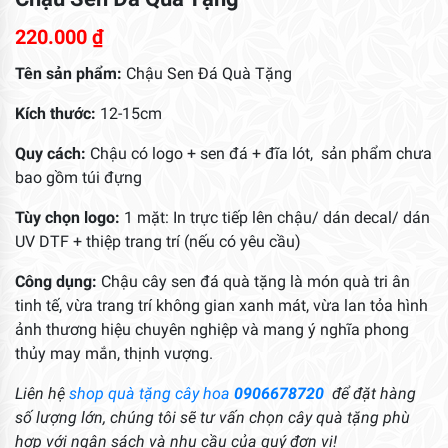
220.000
₫
Tên sản phẩm:
Chậu Sen Đá Quà Tặng
Kích thước:
12-15cm
Quy cách:
Chậu có logo + sen đá + đĩa lót, sản phẩm chưa
bao gồm túi đựng
Tùy chọn logo:
1 mặt: In trực tiếp lên chậu/ dán decal/ dán
UV DTF + thiệp trang trí (nếu có yêu cầu)
Công dụng:
Chậu cây sen đá quà tặng là món quà tri ân
tinh tế, vừa trang trí không gian xanh mát, vừa lan tỏa hình
ảnh thương hiệu chuyên nghiệp và mang ý nghĩa phong
thủy may mắn, thịnh vượng.
Liên hệ
shop quà tặng cây hoa
0906678720
để đặt hàng
số lượng lớn, chúng tôi sẽ tư vấn chọn cây quà tặng phù
hợp với ngân sách và nhu cầu của quý đơn vị!