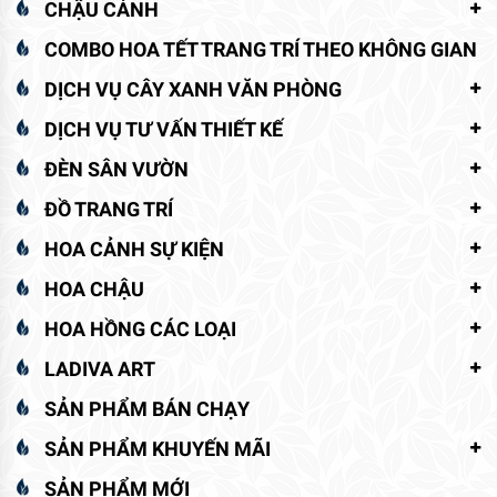
CHẬU CẢNH
COMBO HOA TẾT TRANG TRÍ THEO KHÔNG GIAN
DỊCH VỤ CÂY XANH VĂN PHÒNG
DỊCH VỤ TƯ VẤN THIẾT KẾ
ĐÈN SÂN VƯỜN
ĐỒ TRANG TRÍ
HOA CẢNH SỰ KIỆN
HOA CHẬU
HOA HỒNG CÁC LOẠI
LADIVA ART
SẢN PHẨM BÁN CHẠY
SẢN PHẨM KHUYẾN MÃI
SẢN PHẨM MỚI