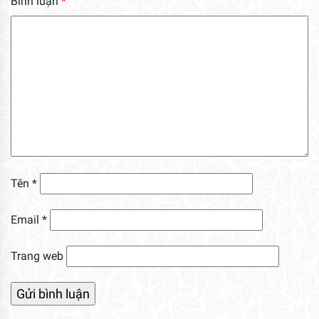
Bình luận
*
Tên
*
Email
*
Trang web