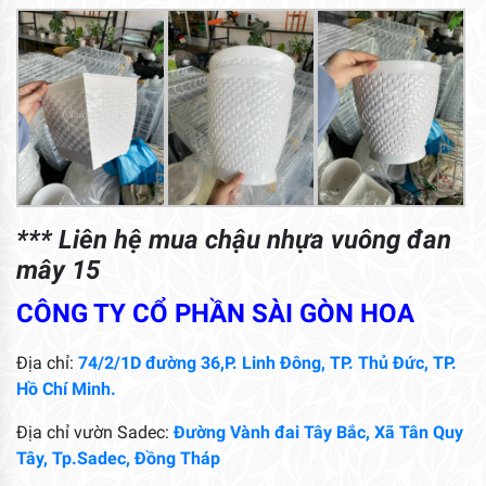
*** Liên hệ mua chậu nhựa vuông đan
mây 15
CÔNG TY CỔ PHẦN SÀI GÒN HOA
Địa chỉ:
74/2/1D đường 36,P. Linh Đông, TP. Thủ Đức, TP.
Hồ Chí Minh.
Địa chỉ vườn Sadec:
Đường Vành đai Tây Bắc, Xã Tân Quy
Tây, Tp.Sadec, Đồng Tháp