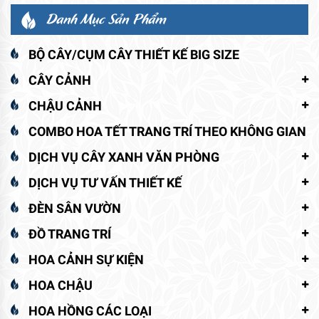
Danh Mục Sản Phẩm
BỘ CÂY/CỤM CÂY THIẾT KẾ BIG SIZE
CÂY CẢNH
CHẬU CẢNH
COMBO HOA TẾT TRANG TRÍ THEO KHÔNG GIAN
DỊCH VỤ CÂY XANH VĂN PHÒNG
DỊCH VỤ TƯ VẤN THIẾT KẾ
ĐÈN SÂN VƯỜN
ĐỒ TRANG TRÍ
HOA CẢNH SỰ KIỆN
HOA CHẬU
HOA HỒNG CÁC LOẠI