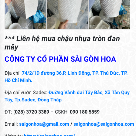
*** Liên hệ mua chậu nhựa tròn đan
mây
CÔNG TY CỔ PHẦN SÀI GÒN HOA
Địa chỉ:
74/2/1D đường 36,P. Linh Đông, TP. Thủ Đức, TP.
Hồ Chí Minh.
Địa chỉ vườn Sadec:
Đường Vành đai Tây Bắc, Xã Tân Quy
Tây, Tp.Sadec, Đồng Tháp
ĐT: (
028) 3720 3389
– CSKH:
090 180 5859
Email:
saigonhoa@gmail.com
/
saigonhoa@saigonhoa.com