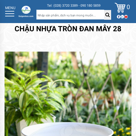
0
Tel: (028) 3720 3389 - 090 180 5859
MENU
CHẬU NHỰA TRÒN ĐAN MÂY 28