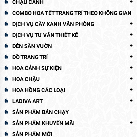
CHẬU CẢNH
COMBO HOA TẾT TRANG TRÍ THEO KHÔNG GIAN
DỊCH VỤ CÂY XANH VĂN PHÒNG
DỊCH VỤ TƯ VẤN THIẾT KẾ
ĐÈN SÂN VƯỜN
ĐỒ TRANG TRÍ
HOA CẢNH SỰ KIỆN
HOA CHẬU
HOA HỒNG CÁC LOẠI
LADIVA ART
SẢN PHẨM BÁN CHẠY
SẢN PHẨM KHUYẾN MÃI
SẢN PHẨM MỚI