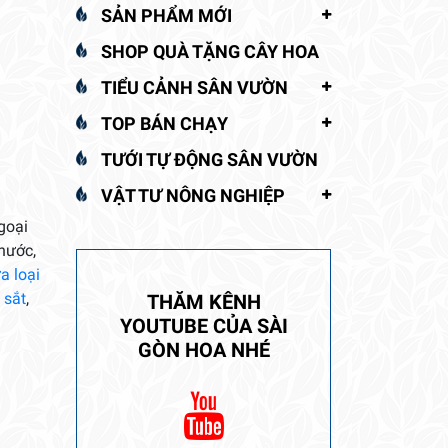
SẢN PHẨM MỚI
SHOP QUÀ TẶNG CÂY HOA
TIỂU CẢNH SÂN VƯỜN
TOP BÁN CHẠY
TƯỚI TỰ ĐỘNG SÂN VƯỜN
VẬT TƯ NÔNG NGHIỆP
goại
thước,
a loại
 sắt
,
THĂM KÊNH
YOUTUBE CỦA SÀI
GÒN HOA NHÉ