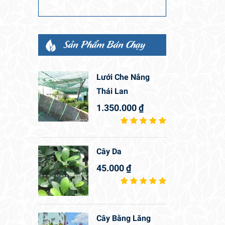
Sản Phẩm Bán Chạy
Lưới Che Nắng
Thái Lan
1.350.000
₫
Cây Da
45.000
₫
Cây Bằng Lăng