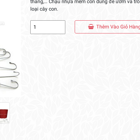
thang,… Chậu nhựa mềm còn dùng để ươm và trồ
loại cây con.
Chậu
Thêm Vào Giỏ Hàn
Nhựa
Mềm
Treo
Móc
Kẽm
số
lượng