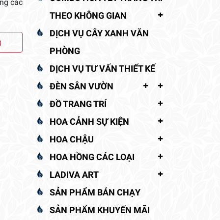
ng các
THEO KHÔNG GIAN
DỊCH VỤ CÂY XANH VĂN
g
PHÒNG
DỊCH VỤ TƯ VẤN THIẾT KẾ
ĐÈN SÂN VƯỜN
ĐỒ TRANG TRÍ
HOA CẢNH SỰ KIỆN
HOA CHẬU
HOA HỒNG CÁC LOẠI
LADIVA ART
SẢN PHẨM BÁN CHẠY
SẢN PHẨM KHUYẾN MÃI