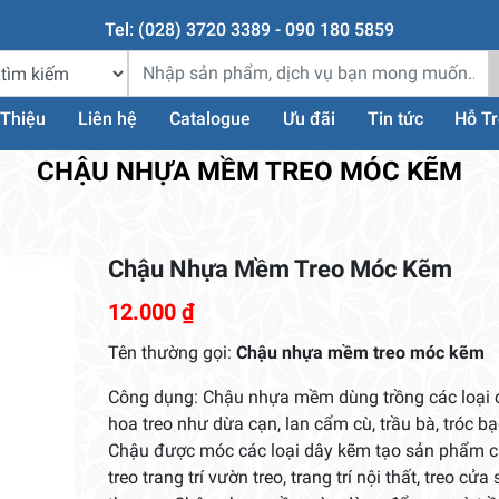
Tel: (028) 3720 3389 - 090 180 5859
 Thiệu
Liên hệ
Catalogue
Ưu đãi
Tin tức
Hỗ T
CHẬU NHỰA MỀM TREO MÓC KẼM
Chậu Nhựa Mềm Treo Móc Kẽm
12.000
₫
Tên thường gọi:
Chậu nhựa mềm treo móc kẽm
Công dụng: Chậu nhựa mềm dùng trồng các loại 
hoa treo như dừa cạn, lan cẩm cù, trầu bà, tróc bạ
Chậu được móc các loại dây kẽm tạo sản phẩm 
treo trang trí vườn treo, trang trí nội thất, treo cửa 