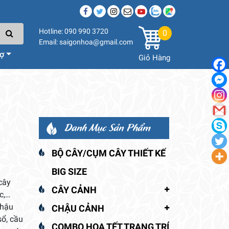
Hotline: 090 990 3720
0
Email: saigonhoa@gmail.com
rợ
Giỏ Hàng
Danh Mục Sản Phẩm
BỘ CÂY/CỤM CÂY THIẾT KẾ
BIG SIZE
cây
CÂY CẢNH
c,…
chậu
CHẬU CẢNH
sổ, cầu
COMBO HOA TẾT TRANG TRÍ