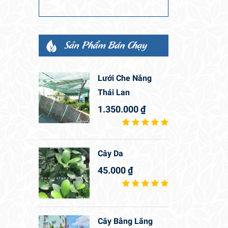
Sản Phẩm Bán Chạy
Lưới Che Nắng
Thái Lan
1.350.000
₫
Cây Da
45.000
₫
Cây Bằng Lăng