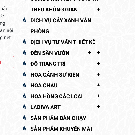
 mẫu
THEO KHÔNG GIAN
ợc
DỊCH VỤ CÂY XANH VĂN
ưng
ian nội
PHÒNG
g nét
DỊCH VỤ TƯ VẤN THIẾT KẾ
ĐÈN SÂN VƯỜN
g
ĐỒ TRANG TRÍ
HOA CẢNH SỰ KIỆN
HOA CHẬU
HOA HỒNG CÁC LOẠI
LADIVA ART
SẢN PHẨM BÁN CHẠY
SẢN PHẨM KHUYẾN MÃI