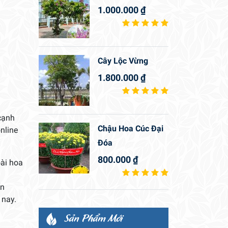
1.000.000
₫
Cây Lộc Vừng
1.800.000
₫
cạnh
Chậu Hoa Cúc Đại
nline
Đóa
800.000
₫
oài hoa
ấn
 nay.
Sản Phẩm Mới