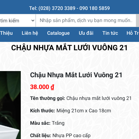
Tel: (028) 3720 3389 - 090 180 5859
 Thiệu
Liên hệ
Catalogue
Ưu đãi
Tin tức
Hỗ T
CHẬU NHỰA MẮT LƯỚI VUÔNG 21
Chậu Nhựa Mắt Lưới Vuông 21
38.000
₫
Tên thường gọi:
Chậu nhựa mắt lưới vuông 21
Kích thước:
Miệng 21cm x Cao 18cm
Màu sắc:
Trắng
Chất liệu:
Nhựa PP cao cấp