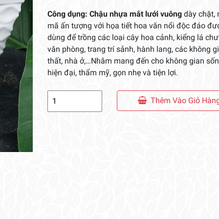
Công dụng:
Chậu nhựa mắt lưới vuông
dày chặt,
mã ấn tượng với họa tiết hoa văn nổi độc đáo đư
dùng để trồng các loại cây hoa cảnh, kiểng lá ch
văn phòng, trang trí sảnh, hành lang, các không g
thất, nhà ở,…Nhằm mang đến cho không gian sốn
hiện đại, thẩm mỹ, gọn nhẹ và tiện lợi.
Chậu
Thêm Vào Giỏ Hàn
Nhựa
Mắt
Lưới
Vuông
21
số
lượng