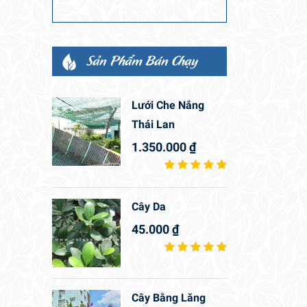
Sản Phẩm Bán Chạy
Lưới Che Nắng
Thái Lan
1.350.000
₫
Cây Da
45.000
₫
Cây Bằng Lăng