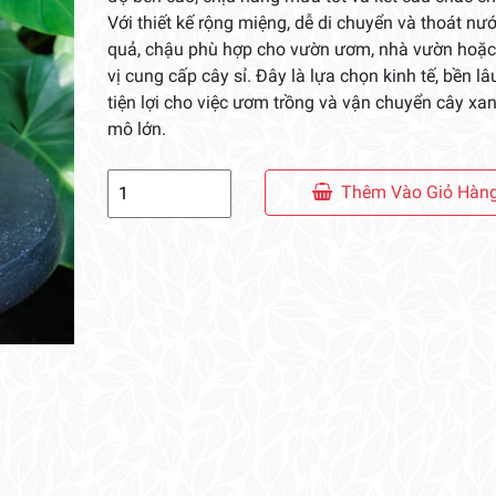
Với thiết kế rộng miệng, dễ di chuyển và thoát nư
quả, chậu phù hợp cho vườn ươm, nhà vườn hoặ
vị cung cấp cây sỉ. Đây là lựa chọn kinh tế, bền lâ
tiện lợi cho việc ươm trồng và vận chuyển cây xa
mô lớn.
Chậu
Thêm Vào Giỏ Hàn
Nhựa
Đỏ
Cứng
số
lượng