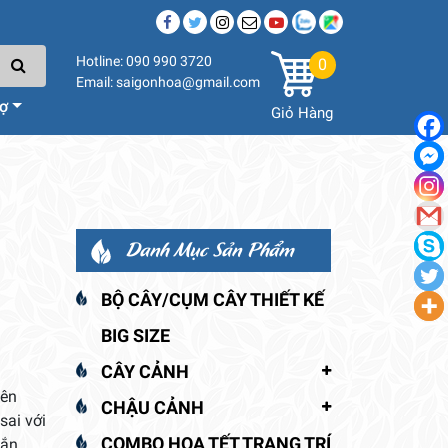
Hotline: 090 990 3720
0
Email: saigonhoa@gmail.com
rợ
Giỏ Hàng
Danh Mục Sản Phẩm
BỘ CÂY/CỤM CÂY THIẾT KẾ
BIG SIZE
CÂY CẢNH
yên
CHẬU CẢNH
sai với
COMBO HOA TẾT TRANG TRÍ
ắn.