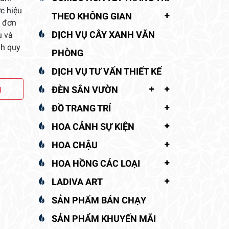
ớc hiệu
THEO KHÔNG GIAN
c đơn
DỊCH VỤ CÂY XANH VĂN
u và
nh quy
PHÒNG
DỊCH VỤ TƯ VẤN THIẾT KẾ
g
ĐÈN SÂN VƯỜN
ĐỒ TRANG TRÍ
HOA CẢNH SỰ KIỆN
HOA CHẬU
HOA HỒNG CÁC LOẠI
LADIVA ART
SẢN PHẨM BÁN CHẠY
SẢN PHẨM KHUYẾN MÃI