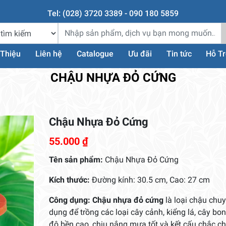
Tel: (028) 3720 3389 - 090 180 5859
 Thiệu
Liên hệ
Catalogue
Ưu đãi
Tin tức
Hỗ T
CHẬU NHỰA ĐỎ CỨNG
Chậu Nhựa Đỏ Cứng
55.000
₫
Tên sản phẩm:
Chậu Nhựa Đỏ Cứng
Kích thước:
Đường kính: 30.5 cm, Cao: 27 cm
Công dụng: Chậu nhựa đỏ cứng
là loại chậu chu
dụng để trồng các loại cây cảnh, kiểng lá, cây bon
độ bền cao, chịu nắng mưa tốt và kết cấu chắc ch