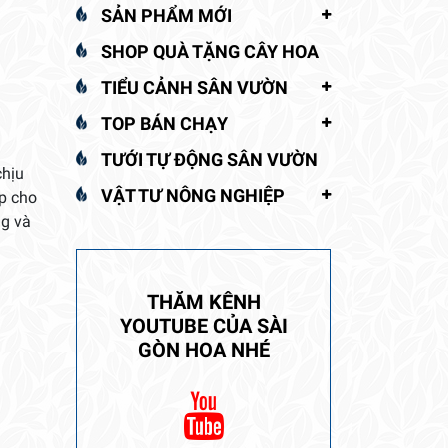
SẢN PHẨM MỚI
SHOP QUÀ TẶNG CÂY HOA
TIỂU CẢNH SÂN VƯỜN
TOP BÁN CHẠY
TƯỚI TỰ ĐỘNG SÂN VƯỜN
chịu
VẬT TƯ NÔNG NGHIỆP
ợp cho
ng và
THĂM KÊNH
YOUTUBE CỦA SÀI
GÒN HOA NHÉ