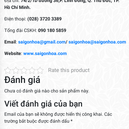
Địa chỉ:
74/2/1D đường 36,P. Linh Đông, Q. Thủ Đức, TP.
Hồ Chí Minh.
Điện thoại:
(028) 3720 3389
Tổng đài CSKH:
090 180 5859
Email
:
saigonhoa@gmail.com
/
saigonhoa@saigonhoa.com
Website
:
www.saigonhoa.com
Rate this product
Đánh giá
Chưa có đánh giá nào cho sản phẩm này.
Viết đánh giá của bạn
Email của bạn sẽ không được hiển thị công khai.
Các
trường bắt buộc được đánh dấu
*