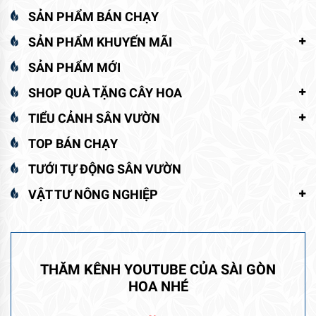
SẢN PHẨM BÁN CHẠY
SẢN PHẨM KHUYẾN MÃI
SẢN PHẨM MỚI
SHOP QUÀ TẶNG CÂY HOA
TIỂU CẢNH SÂN VƯỜN
TOP BÁN CHẠY
TƯỚI TỰ ĐỘNG SÂN VƯỜN
VẬT TƯ NÔNG NGHIỆP
THĂM KÊNH YOUTUBE CỦA SÀI GÒN
HOA NHÉ