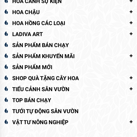
HOA CẢNH SỰ KIỆN
HOA CHẬU
HOA HỒNG CÁC LOẠI
LADIVA ART
SẢN PHẨM BÁN CHẠY
SẢN PHẨM KHUYẾN MÃI
SẢN PHẨM MỚI
SHOP QUÀ TẶNG CÂY HOA
TIỂU CẢNH SÂN VƯỜN
TOP BÁN CHẠY
TƯỚI TỰ ĐỘNG SÂN VƯỜN
VẬT TƯ NÔNG NGHIỆP