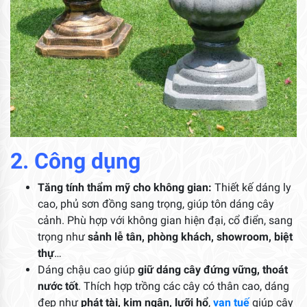
2. Công dụng
Tăng tính thẩm mỹ cho không gian:
Thiết kế dáng ly
cao, phủ sơn đồng sang trọng, giúp tôn dáng cây
cảnh. Phù hợp với không gian hiện đại, cổ điển, sang
trọng như
sảnh lễ tân, phòng khách, showroom, biệt
thự
…
Dáng chậu cao giúp
giữ dáng cây đứng vững, thoát
nước tốt
. Thích hợp trồng các cây có thân cao, dáng
đẹp như
phát tài
, kim ngân, lưỡi hổ
,
vạn tuế
giúp cây