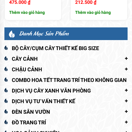
475.000
₫
212.500
₫
Thêm vào giỏ hàng
Thêm vào giỏ hàng
Danh Mục Sản Phẩm
BỘ CÂY/CỤM CÂY THIẾT KẾ BIG SIZE
CÂY CẢNH
CHẬU CẢNH
COMBO HOA TẾT TRANG TRÍ THEO KHÔNG GIAN
DỊCH VỤ CÂY XANH VĂN PHÒNG
DỊCH VỤ TƯ VẤN THIẾT KẾ
ĐÈN SÂN VƯỜN
ĐỒ TRANG TRÍ