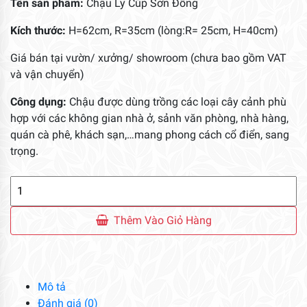
Tên sản phẩm:
Chậu Ly Cúp Sơn Đồng
Kích thước:
H=62cm, R=35cm (lòng:R= 25cm, H=40cm)
Giá bán tại vườn/ xưởng/ showroom (chưa bao gồm VAT
và vận chuyển)
Công dụng:
Chậu được dùng trồng các loại cây cảnh phù
hợp với các không gian nhà ở, sảnh văn phòng, nhà hàng,
quán cà phê, khách sạn,…mang phong cách cổ điển, sang
trọng.
Chậu
Ly
Cúp
Thêm Vào Giỏ Hàng
Sơn
Đồng
số
lượng
Mô tả
Đánh giá (0)