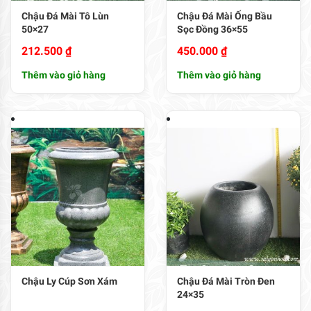
Chậu Đá Mài Tô Lùn
Chậu Đá Mài Ống Bầu
50×27
Sọc Đồng 36×55
212.500
₫
450.000
₫
Thêm vào giỏ hàng
Thêm vào giỏ hàng
Chậu Ly Cúp Sơn Xám
Chậu Đá Mài Tròn Đen
24×35