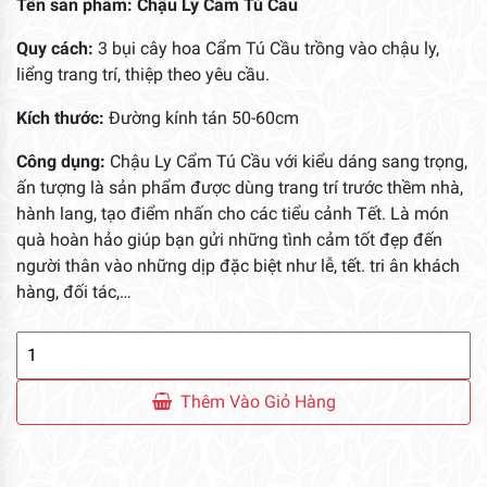
Tên sản phẩm: Chậu Ly Cẩm Tú Cầu
Quy cách:
3 bụi cây hoa Cẩm Tú Cầu trồng vào chậu ly,
liểng trang trí, thiệp theo yêu cầu.
Kích thước:
Đường kính tán 50-60cm
Công dụng:
Chậu Ly Cẩm Tú Cầu với kiểu dáng sang trọng,
ấn tượng là sản phẩm được dùng trang trí trước thềm nhà,
hành lang, tạo điểm nhấn cho các tiểu cảnh Tết. Là món
quà hoàn hảo giúp bạn gửi những tình cảm tốt đẹp đến
người thân vào những dịp đặc biệt như lễ, tết. tri ân khách
hàng, đối tác,…
Chậu
Ly
Cẩm
Thêm Vào Giỏ Hàng
Tú
Cầu
số