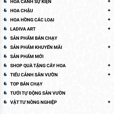
HOA CẢNH SỰ KIỆN
HOA CHẬU
HOA HỒNG CÁC LOẠI
LADIVA ART
SẢN PHẨM BÁN CHẠY
SẢN PHẨM KHUYẾN MÃI
SẢN PHẨM MỚI
SHOP QUÀ TẶNG CÂY HOA
TIỂU CẢNH SÂN VƯỜN
TOP BÁN CHẠY
TƯỚI TỰ ĐỘNG SÂN VƯỜN
VẬT TƯ NÔNG NGHIỆP