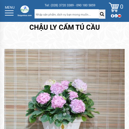
0
Tel: (028) 3720 3389 - 090 180 5859
MENU
CHẬU LY CẨM TÚ CẦU