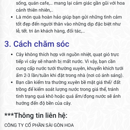
sống, quán cafe,… mang lại cảm giác gần gũi với hoa
cảnh thiên nhiên,..
Là món quà hoàn hảo giúp bạn gửi những tình cảm
tốt đẹp đến người thân vào những dịp đặc biệt như
lễ, tết. tri ân khách hàng, đối tác,…
3. Cách chăm sóc
Cây không thích hợp với nguồn nhiệt, quạt gió trực
tiếp vì cây sẽ nhanh bị mất nước. Vì vậy, bạn cần
cung cấp nước tưới thường xuyên, khuyến khích tưới
ẩm 2-3 lần/tuần khi đặt trong nhà (nơi có ánh sáng).
Bạn cần kiểm tra thường xuyên bề mặt giá thể/ đất
trồng để kiểm soát lượng nước trong giá thể, tránh
tình trạng quá khô hoặc quá ẩm/đọng nước sẽ ảnh
hưởng đến độ bền của cây.
***Thông tin liên hệ:
CÔNG TY CỔ PHẦN SÀI GÒN HOA