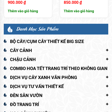
900.000
₫
850.000
₫
Thêm vào giỏ hàng
Thêm vào giỏ hàng
Danh Mục Sản Phẩm
BỘ CÂY/CỤM CÂY THIẾT KẾ BIG SIZE
CÂY CẢNH
CHẬU CẢNH
COMBO HOA TẾT TRANG TRÍ THEO KHÔNG GIAN
DỊCH VỤ CÂY XANH VĂN PHÒNG
DỊCH VỤ TƯ VẤN THIẾT KẾ
ĐÈN SÂN VƯỜN
ĐỒ TRANG TRÍ