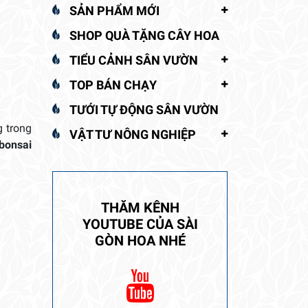
SẢN PHẨM MỚI
SHOP QUÀ TẶNG CÂY HOA
TIỂU CẢNH SÂN VƯỜN
TOP BÁN CHẠY
TƯỚI TỰ ĐỘNG SÂN VƯỜN
g trong
VẬT TƯ NÔNG NGHIỆP
bonsai
THĂM KÊNH
YOUTUBE CỦA SÀI
GÒN HOA NHÉ