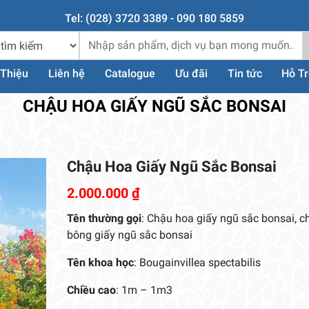
Tel: (028) 3720 3389 - 090 180 5859
 Thiệu
Liên hệ
Catalogue
Ưu đãi
Tin tức
Hỗ T
CHẬU HOA GIẤY NGŨ SẮC BONSAI
Chậu Hoa Giấy Ngũ Sắc Bonsai
2.000.000
₫
Tên thường gọi
: Chậu hoa giấy ngũ sắc bonsai, c
bông giấy ngũ sắc bonsai
Tên khoa học
: Bougainvillea spectabilis
Chiều cao
: 1m – 1m3