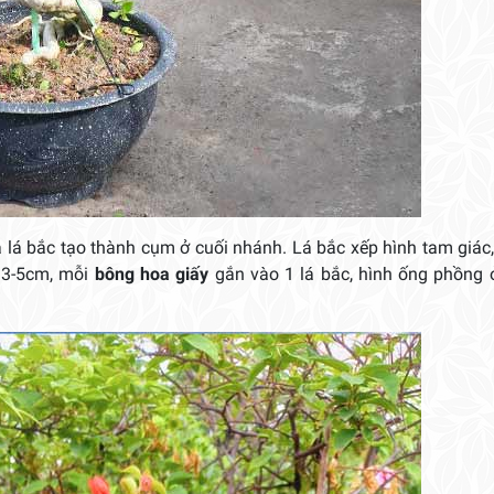
á bắc tạo thành cụm ở cuối nhánh. Lá bắc xếp hình tam giác,
g 3-5cm, mỗi
bông hoa giấy
gắn vào 1 lá bắc, hình ống phồng 