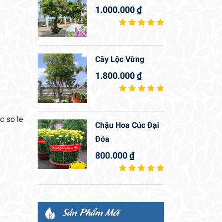
1.000.000
₫
Cây Lộc Vừng
1.800.000
₫
c so le
Chậu Hoa Cúc Đại
Đóa
800.000
₫
Sản Phẩm Mới