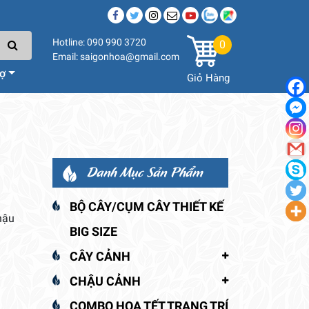
Hotline: 090 990 3720
0
Email: saigonhoa@gmail.com
rợ
Giỏ Hàng
Danh Mục Sản Phẩm
BỘ CÂY/CỤM CÂY THIẾT KẾ
hậu
BIG SIZE
CÂY CẢNH
CHẬU CẢNH
COMBO HOA TẾT TRANG TRÍ