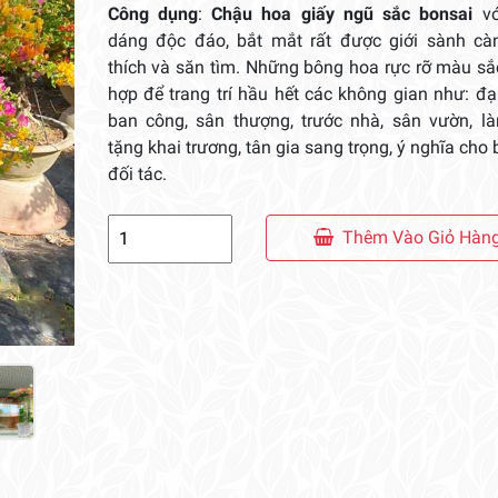
Công dụng
:
Chậu hoa giấy ngũ sắc bonsai
vớ
dáng độc đáo, bắt mắt rất được giới sành cà
thích và săn tìm. Những bông hoa rực rỡ màu sắ
hợp để trang trí hầu hết các không gian như: đạ
ban công, sân thượng, trước nhà, sân vườn, l
tặng khai trương, tân gia sang trọng, ý nghĩa cho 
đối tác.
Chậu
Thêm Vào Giỏ Hàn
Hoa
Giấy
Ngũ
Sắc
Bonsai
số
lượng