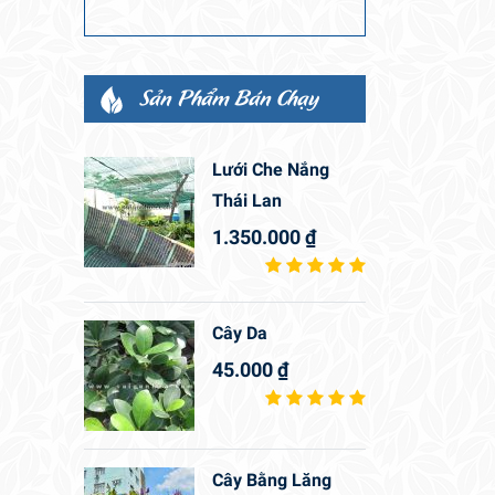
Sản Phẩm Bán Chạy
Lưới Che Nắng
Thái Lan
1.350.000
₫
Cây Da
45.000
₫
Cây Bằng Lăng