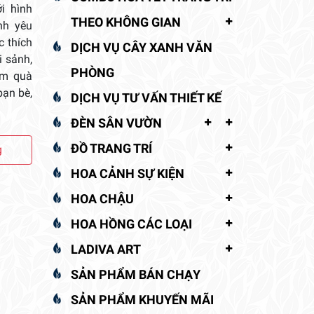
i hình
THEO KHÔNG GIAN
nh yêu
c thích
DỊCH VỤ CÂY XANH VĂN
i sảnh,
PHÒNG
àm quà
bạn bè,
DỊCH VỤ TƯ VẤN THIẾT KẾ
ĐÈN SÂN VƯỜN
ĐỒ TRANG TRÍ
g
HOA CẢNH SỰ KIỆN
HOA CHẬU
HOA HỒNG CÁC LOẠI
LADIVA ART
SẢN PHẨM BÁN CHẠY
SẢN PHẨM KHUYẾN MÃI