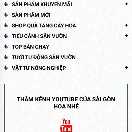
SẢN PHẨM KHUYẾN MÃI
SẢN PHẨM MỚI
SHOP QUÀ TẶNG CÂY HOA
TIỂU CẢNH SÂN VƯỜN
TOP BÁN CHẠY
TƯỚI TỰ ĐỘNG SÂN VƯỜN
VẬT TƯ NÔNG NGHIỆP
THĂM KÊNH YOUTUBE CỦA SÀI GÒN
HOA NHÉ