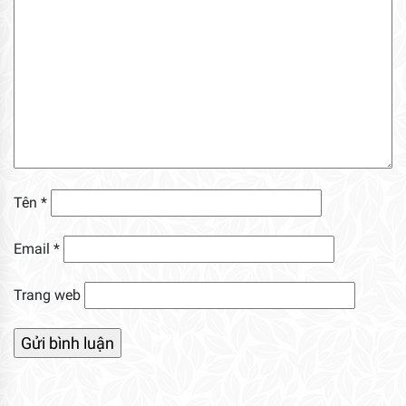
Tên
*
Email
*
Trang web