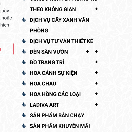
í
THEO KHÔNG GIAN
 quầy
í…hoặc
DỊCH VỤ CÂY XANH VĂN
thích
PHÒNG
DỊCH VỤ TƯ VẤN THIẾT KẾ
g
ĐÈN SÂN VƯỜN
ĐỒ TRANG TRÍ
HOA CẢNH SỰ KIỆN
HOA CHẬU
HOA HỒNG CÁC LOẠI
LADIVA ART
SẢN PHẨM BÁN CHẠY
SẢN PHẨM KHUYẾN MÃI