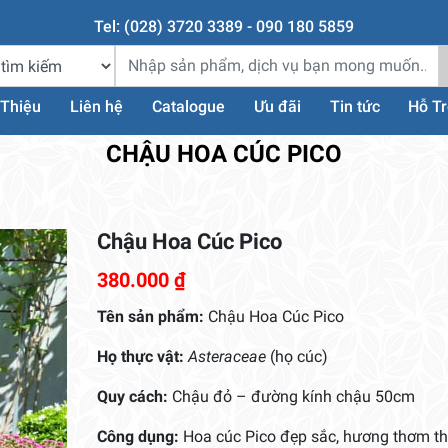
Tel: (028) 3720 3389 - 090 180 5859
 Thiệu
Liên hệ
Catalogue
Ưu đãi
Tin tức
Hỗ T
CHẬU HOA CÚC PICO
Chậu Hoa Cúc Pico
380.000
₫
Tên sản phẩm:
Chậu Hoa Cúc Pico
Họ thực vật:
Asteraceae
(họ cúc)
Quy cách:
Chậu đỏ – đường kính chậu 50cm
Công dụng:
Hoa cúc Pico đẹp sắc, hương thơm t