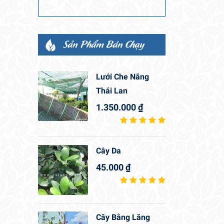
Sản Phẩm Bán Chạy
Lưới Che Nắng
Thái Lan
1.350.000
₫
Cây Da
45.000
₫
Cây Bằng Lăng