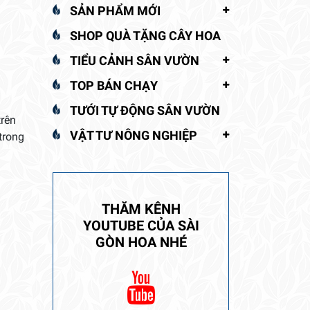
SẢN PHẨM MỚI
SHOP QUÀ TẶNG CÂY HOA
TIỂU CẢNH SÂN VƯỜN
TOP BÁN CHẠY
TƯỚI TỰ ĐỘNG SÂN VƯỜN
trên
VẬT TƯ NÔNG NGHIỆP
trong
THĂM KÊNH
YOUTUBE CỦA SÀI
GÒN HOA NHÉ