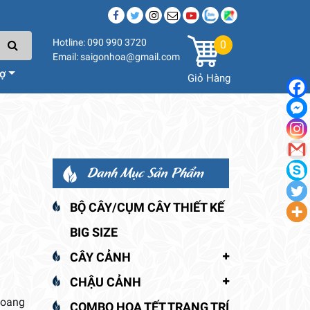
Hotline: 090 990 3720
0
Email: saigonhoa@gmail.com
rợ
Giỏ Hàng
Danh Mục Sản Phẩm
BỘ CÂY/CỤM CÂY THIẾT KẾ
BIG SIZE
CÂY CẢNH
CHẬU CẢNH
hoang
COMBO HOA TẾT TRANG TRÍ