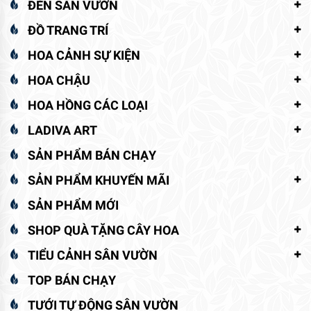
ĐÈN SÂN VƯỜN
ĐỒ TRANG TRÍ
HOA CẢNH SỰ KIỆN
HOA CHẬU
HOA HỒNG CÁC LOẠI
LADIVA ART
SẢN PHẨM BÁN CHẠY
SẢN PHẨM KHUYẾN MÃI
SẢN PHẨM MỚI
SHOP QUÀ TẶNG CÂY HOA
TIỂU CẢNH SÂN VƯỜN
TOP BÁN CHẠY
TƯỚI TỰ ĐỘNG SÂN VƯỜN