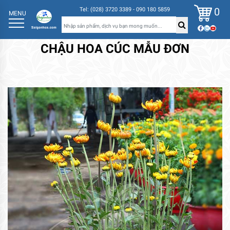
0
Tel: (028) 3720 3389 - 090 180 5859
MENU
CHẬU HOA CÚC MẪU ĐƠN