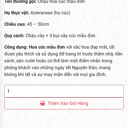
Tên thường gọi:
Chậu hoa cúc mẫu đơn
Họ thực vật:
Asteraceae
(họ cúc)
Chiều cao:
45 – 50cm
Quy cách:
Chậu cây + 3 bụi cây cúc mẫu đơn
Công dụng: Hoa cúc mẫu đơn
với sắc hoa đẹp mắt, rất
được yêu thích và sử dụng để trang trí trước thềm nhà, tiền
sảnh, sân vườn hoặc có thể làm một điểm nhấn trong
phòng khách vào những ngày tết Nguyên Đán; mang
không khí tết và sự may mắn đến với mọi gia đình.
Chậu
Hoa
Cúc
Thêm Vào Giỏ Hàng
Mẫu
Đơn
số