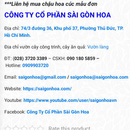
***Liên hệ mua chậu hoa cúc mẫu đơn
CÔNG TY CỔ PHẦN SÀI GÒN HOA
Địa chỉ:
74/3 đường 36, Khu phố 37, Phường Thủ Đức, TP.
Hồ Chí Minh.
Địa chỉ vườn cây công trình, cây ăn quả:
Vườn làng
ĐT: (
028) 3720 3389
– CSKH:
090 180 5859 –
Hotline:
0909903720
Email:
saigonhoa@gmail.com
/
saigonhoa@saigonhoa.com
Website:
https://saigonhoa.com/
Youtube:
https://www.youtube.com/user/saigonhoavn
Facebook:
Công Ty Cổ Phần Sài Gòn Hoa
Rate this product