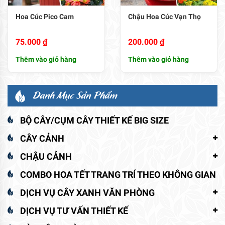
Hoa Cúc Pico Cam
Chậu Hoa Cúc Vạn Thọ
75.000
₫
200.000
₫
Thêm vào giỏ hàng
Thêm vào giỏ hàng
Danh Mục Sản Phẩm
BỘ CÂY/CỤM CÂY THIẾT KẾ BIG SIZE
CÂY CẢNH
CHẬU CẢNH
COMBO HOA TẾT TRANG TRÍ THEO KHÔNG GIAN
DỊCH VỤ CÂY XANH VĂN PHÒNG
DỊCH VỤ TƯ VẤN THIẾT KẾ