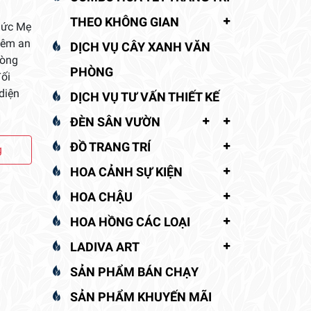
THEO KHÔNG GIAN
Đức Mẹ
hêm an
DỊCH VỤ CÂY XANH VĂN
lòng
PHÒNG
ối
diện
DỊCH VỤ TƯ VẤN THIẾT KẾ
ĐÈN SÂN VƯỜN
ĐỒ TRANG TRÍ
g
HOA CẢNH SỰ KIỆN
HOA CHẬU
HOA HỒNG CÁC LOẠI
LADIVA ART
SẢN PHẨM BÁN CHẠY
SẢN PHẨM KHUYẾN MÃI