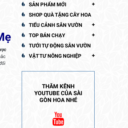
SẢN PHẨM MỚI
SHOP QUÀ TẶNG CÂY HOA
TIỂU CẢNH SÂN VƯỜN
Mẹ
TOP BÁN CHẠY
TƯỚI TỰ ĐỘNG SÂN VƯỜN
được
VẬT TƯ NÔNG NGHIỆP
hắc
đối
THĂM KÊNH
YOUTUBE CỦA SÀI
GÒN HOA NHÉ