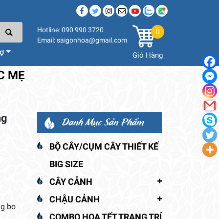
Hotline: 090 990 3720
0
Email: saigonhoa@gmail.com
rợ
Giỏ Hàng
C MẸ
ng
Danh Mục Sản Phẩm
BỘ CÂY/CỤM CÂY THIẾT KẾ
BIG SIZE
CÂY CẢNH
CHẬU CẢNH
ng bo
COMBO HOA TẾT TRANG TRÍ