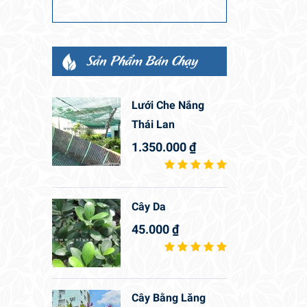
Sản Phẩm Bán Chạy
Lưới Che Nắng
Thái Lan
1.350.000
₫
Cây Da
45.000
₫
Cây Bằng Lăng