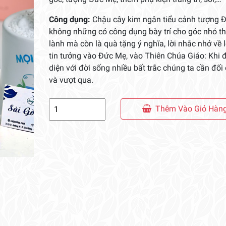
Công dụng:
Chậu cây kim ngân tiểu cảnh tượng 
không những có công dụng bày trí cho góc nhỏ t
lành mà còn là quà tặng ý nghĩa, lời nhắc nhở về 
tin tưởng vào Đức Mẹ, vào Thiên Chúa Giáo: Khi đ
diện với đời sống nhiều bất trắc chúng ta cần đối 
và vượt qua.
Chậu
Thêm Vào Giỏ Hàn
Cây
Kim
Ngân
Tiểu
Cảnh
Tượng
Đức
Mẹ
số
lượng