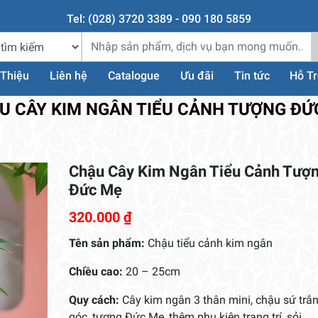
Tel: (028) 3720 3389 - 090 180 5859
 Thiệu
Liên hệ
Catalogue
Ưu đãi
Tin tức
Hỗ T
U CÂY KIM NGÂN TIỂU CẢNH TƯỢNG ĐỨ
Chậu Cây Kim Ngân Tiểu Cảnh Tượ
Đức Mẹ
320.000
₫
Tên sản phẩm:
Chậu tiểu cảnh kim ngân
Chiều cao:
20 – 25cm
Quy cách:
Cây kim ngân 3 thân mini, chậu sứ trắ
góc, tượng Đức Mẹ, thêm phụ kiện trang trí, sỏi,…