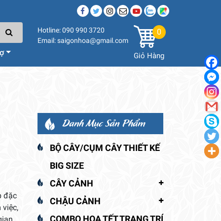
Hotline: 090 990 3720
0
Email: saigonhoa@gmail.com
rợ
Giỏ Hàng
Danh Mục Sản Phẩm
BỘ CÂY/CỤM CÂY THIẾT KẾ
BIG SIZE
CÂY CẢNH
p đặc
CHẬU CẢNH
 việc,
COMBO HOA TẾT TRANG TRÍ
gian