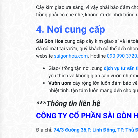
Cây kim giao ưa sáng, vì vậy phải bảo đảm cho
trồng phải có che nhẹ, không được phơi trống 
4. Nơi cung cấp
Sài Gòn Hoa
cung cấp cây kim giao sỉ và lẻ toàn
đã có mặt tại vườn, quý khách có thể đến chọn
website
saigonhoa.com
. Hotline
090 990 3720
Giao/ trồng tận nơi, cung
dịch vụ tư vấn t
yêu thích và không gian sân vườn như 
Vườn ươm
cây rộng lớn luôn đảm bảo về 
nhiệt tình, tận tâm luôn mang đến cho q
***Thông tin liên hệ
CÔNG TY CỔ PHẦN SÀI GÒN 
Địa chỉ:
74/3 đường 36,P. Linh Đông, TP. Thủ Đ