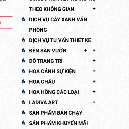
THEO KHÔNG GIAN
DỊCH VỤ CÂY XANH VĂN
g
PHÒNG
DỊCH VỤ TƯ VẤN THIẾT KẾ
ĐÈN SÂN VƯỜN
ĐỒ TRANG TRÍ
HOA CẢNH SỰ KIỆN
HOA CHẬU
HOA HỒNG CÁC LOẠI
LADIVA ART
SẢN PHẨM BÁN CHẠY
SẢN PHẨM KHUYẾN MÃI