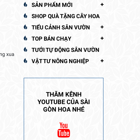
SẢN PHẨM MỚI
SHOP QUÀ TẶNG CÂY HOA
TIỂU CẢNH SÂN VƯỜN
TOP BÁN CHẠY
TƯỚI TỰ ĐỘNG SÂN VƯỜN
ăng xua
VẬT TƯ NÔNG NGHIỆP
THĂM KÊNH
YOUTUBE CỦA SÀI
GÒN HOA NHÉ