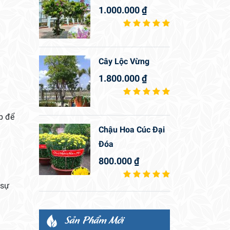
1.000.000
₫
Cây Lộc Vừng
1.800.000
₫
p để
Chậu Hoa Cúc Đại
Đóa
800.000
₫
 sự
Sản Phẩm Mới