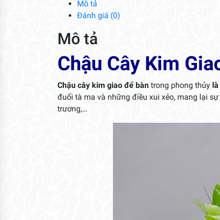
Mô tả
Đánh giá (0)
Mô tả
Chậu Cây Kim Gia
Chậu cây kim giao để bàn
trong phong thủy
là
đuổi tà ma và những điều xui xẻo, mang lại sự b
trương,…