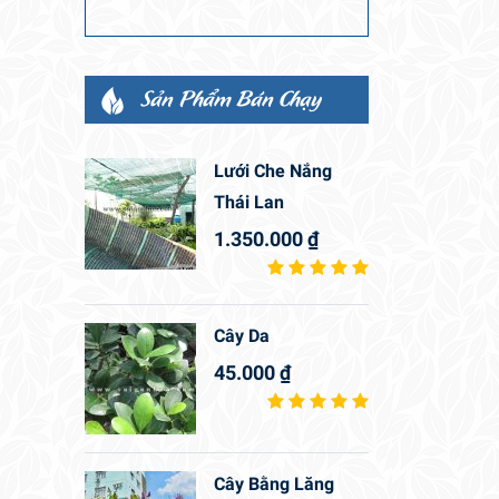
Sản Phẩm Bán Chạy
Lưới Che Nắng
Thái Lan
1.350.000
₫
Cây Da
45.000
₫
Cây Bằng Lăng