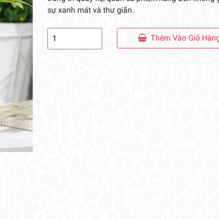
sự xanh mát và thư giãn.
Chậu
Thêm Vào Giỏ Hàn
Cây
Kim
Giao
Để
Bàn
số
lượng