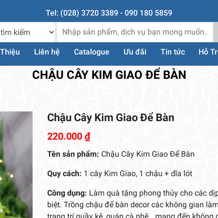
Tel: (028) 3720 3389 - 090 180 5859
 Thiệu
Liên hệ
Catalogue
Ưu đãi
Tin tức
Hỗ T
CHẬU CÂY KIM GIAO ĐỂ BÀN
Chậu Cây Kim Giao Để Bàn
220.000
₫
Tên sản phẩm:
Chậu Cây Kim Giao Để Bàn
Quy cách:
1 cây Kim Giao, 1 chậu + dĩa lót
Công dụng:
Làm quà tặng phong thủy cho các dị
biệt. Trồng chậu để bàn decor các không gian làm
trang trí quầy kệ, quán cà phê,…mang đến không 