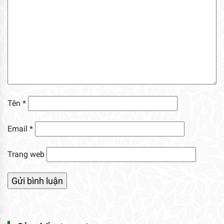
Tên
*
Email
*
Trang web