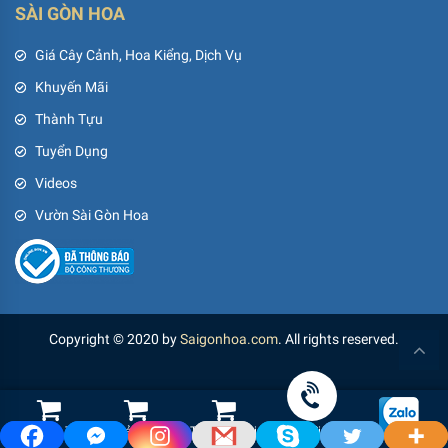
SÀI GÒN HOA
Giá Cây Cảnh, Hoa Kiểng, Dịch Vụ
Khuyến Mãi
Thành Tựu
Tuyển Dụng
Videos
Vườn Sài Gòn Hoa
Copyright © 2020 by
Saigonhoa.com
. All rights reserved.
Shop Hoa Tươi
Led Cảnh Quan
Thiết Bị Tưới
Gọi điện