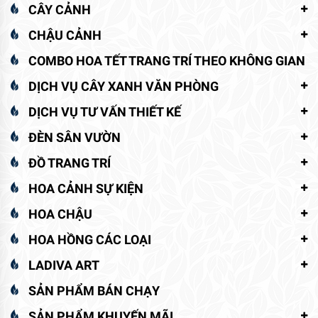
CÂY CẢNH
CHẬU CẢNH
COMBO HOA TẾT TRANG TRÍ THEO KHÔNG GIAN
DỊCH VỤ CÂY XANH VĂN PHÒNG
DỊCH VỤ TƯ VẤN THIẾT KẾ
ĐÈN SÂN VƯỜN
ĐỒ TRANG TRÍ
HOA CẢNH SỰ KIỆN
HOA CHẬU
HOA HỒNG CÁC LOẠI
LADIVA ART
SẢN PHẨM BÁN CHẠY
SẢN PHẨM KHUYẾN MÃI