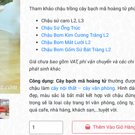
Tham khảo chậu trồng cây bạch mã hoàng tử phù
Chậu sứ caro L2, L3
Chậu Sứ Ống Trúc
Chậu Bom Kim Cương Trắng L2
Chậu Bom Mắt Lưới L2
Chậu Bom Gốm Sứ Bát Tràng L2
Giá chưa bao gồm VAT, phí vận chuyển và các chi
phát sinh khác
Công dụng: Cây bạch mã hoàng tử
thường được
chậu làm
cây nội thất – cây văn phòng
. Hình d
đẹp, màu sắc lá bắt mắt kết hợp với chậu đứn
trọng sẽ là loại cây trang trí văn phòng, công ty,
quá cafe, nhà hàng, khách sạn,…tuyệt vời.
Chậu
Thêm Vào Giỏ Hàn
Cây