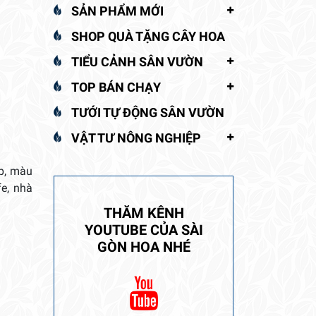
SẢN PHẨM MỚI
SHOP QUÀ TẶNG CÂY HOA
TIỂU CẢNH SÂN VƯỜN
TOP BÁN CHẠY
TƯỚI TỰ ĐỘNG SÂN VƯỜN
VẬT TƯ NÔNG NGHIỆP
p, màu
fe, nhà
THĂM KÊNH
YOUTUBE CỦA SÀI
GÒN HOA NHÉ