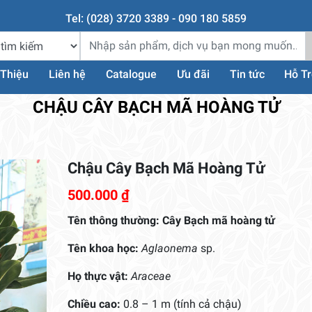
Tel: (028) 3720 3389 - 090 180 5859
 Thiệu
Liên hệ
Catalogue
Ưu đãi
Tin tức
Hỗ T
CHẬU CÂY BẠCH MÃ HOÀNG TỬ
Chậu Cây Bạch Mã Hoàng Tử
500.000
₫
Tên thông thường:
Cây Bạch mã hoàng tử
Tên khoa học:
Aglaonema
sp.
Họ thực vật:
Araceae
Chiều cao:
0.8 – 1 m (tính cả chậu)