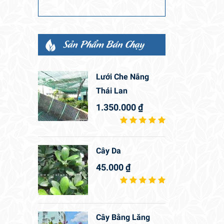
Sản Phẩm Bán Chạy
Lưới Che Nắng
Thái Lan
1.350.000
₫
Cây Da
45.000
₫
Cây Bằng Lăng