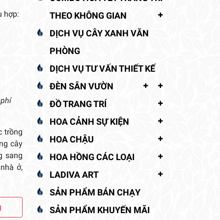
 hợp:
THEO KHÔNG GIAN
DỊCH VỤ CÂY XANH VĂN
PHÒNG
DỊCH VỤ TƯ VẤN THIẾT KẾ
ĐÈN SÂN VƯỜN
 phí
ĐỒ TRANG TRÍ
HOA CẢNH SỰ KIỆN
 trồng
HOA CHẬU
áng cây
g sang
HOA HỒNG CÁC LOẠI
 nhà ở,
LADIVA ART
SẢN PHẨM BÁN CHẠY
g
SẢN PHẨM KHUYẾN MÃI