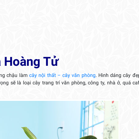
Bạch
Mã
Hoàng
Tử
số
lượng
ã Hoàng Tử
ồng chậu làm
cây nội thất – cây văn phòng
. Hình dáng cây đẹ
ng sẽ là loại cây trang trí văn phòng, công ty, nhà ở, quá ca