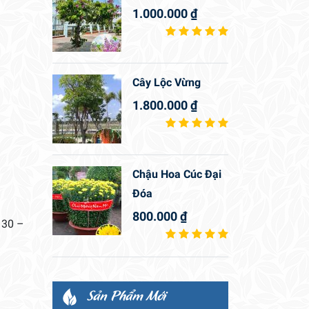
1.000.000
₫
Cây Lộc Vừng
1.800.000
₫
Chậu Hoa Cúc Đại
Đóa
800.000
₫
 30 –
Sản Phẩm Mới