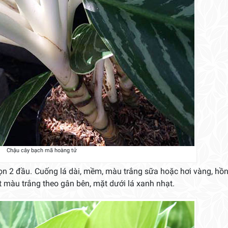
Chậu cây bạch mã hoàng tử
nhọn 2 đầu. Cuống lá dài, mềm, màu trắng sữa hoặc hơi vàng, hồ
 màu trắng theo gân bên, mặt dưới lá xanh nhạt.