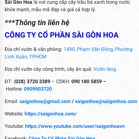
Sài Gòn Hoa
là nơi cung cấp cây trầu bà xanh trong nước
khỏe mạnh, mẫu mã đẹp và giá cả hợp lý.
***Thông tin liên hệ
CÔNG TY CỔ PHẦN SÀI GÒN HOA
Địa chỉ vườn & văn phòng:
1490, Phạm Văn Đồng, Phường
Linh Xuân, TPHCM
Địa chỉ vườn cây công trình, cây ăn quả:
Vườn làng
ĐT: (
028) 3720 3389
– CSKH:
090 180 5859 –
Hotline:
0909903720
Email:
saigonhoa@gmail.com
/
saigonhoa@saigonhoa.com
Website:
https://saigonhoa.com/
Youtube:
https://www.youtube.com/user/saigonhoavn
Facebook:
Công Ty Cổ Phần Sài Gòn Hoa