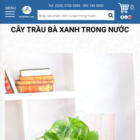
0
Tel: (028) 3720 3389 - 090 180 5859
MENU
CÂY TRẦU BÀ XANH TRONG NƯỚC