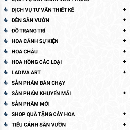
DỊCH VỤ TƯ VẤN THIẾT KẾ
ĐÈN SÂN VƯỜN
ĐỒ TRANG TRÍ
HOA CẢNH SỰ KIỆN
HOA CHẬU
HOA HỒNG CÁC LOẠI
LADIVA ART
SẢN PHẨM BÁN CHẠY
SẢN PHẨM KHUYẾN MÃI
SẢN PHẨM MỚI
SHOP QUÀ TẶNG CÂY HOA
TIỂU CẢNH SÂN VƯỜN