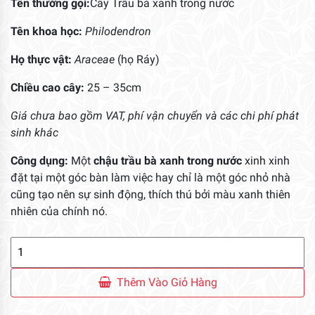
Tên thường gọi:
Cây Trầu bà xanh trong nước
Tên khoa học:
Philodendron
Họ thực vật:
Araceae
(họ Ráy)
Chiều cao cây:
25 – 35cm
Giá chưa bao gồm VAT, phí vận chuyển và các chi phí phát
sinh khác
Công dụng:
Một
chậu trầu bà xanh trong nước
xinh xinh
đặt tại một góc bàn làm việc hay chỉ là một góc nhỏ nhà
cũng tạo nên sự sinh động, thích thú bởi màu xanh thiên
nhiên của chính nó.
Cây
Trầu
Bà
Thêm Vào Giỏ Hàng
Xanh
Trong