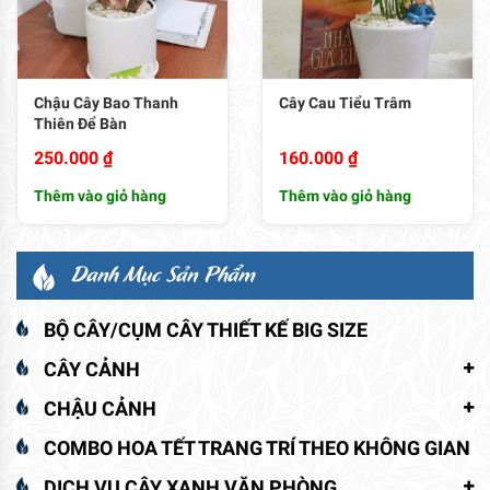
Chậu Cây Bao Thanh
Cây Cau Tiểu Trâm
Thiên Để Bàn
250.000
₫
160.000
₫
Thêm vào giỏ hàng
Thêm vào giỏ hàng
Danh Mục Sản Phẩm
BỘ CÂY/CỤM CÂY THIẾT KẾ BIG SIZE
CÂY CẢNH
CHẬU CẢNH
COMBO HOA TẾT TRANG TRÍ THEO KHÔNG GIAN
DỊCH VỤ CÂY XANH VĂN PHÒNG